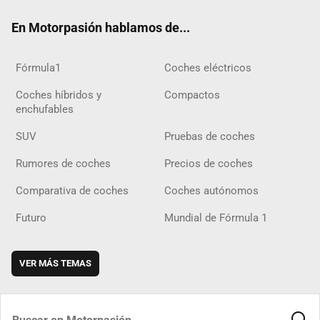
ok
m
m
d
En Motorpasión hablamos de...
Fórmula1
Coches eléctricos
Coches híbridos y
Compactos
enchufables
SUV
Pruebas de coches
Rumores de coches
Precios de coches
Comparativa de coches
Coches autónomos
Futuro
Mundial de Fórmula 1
VER MÁS TEMAS