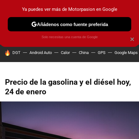
Ya puedes ver más de Motorpasion en Google
PRUEBAS
COCHES ELÉCTRICOS
OBSERVATORIO
F1
Añádenos como fuente preferida
Solo necesitas una cuenta de Google
×
HOY SE HABLA DE
DGT
Android Auto
Calor
China
GPS
Google Maps
Precio de la gasolina y el diésel hoy,
24 de enero