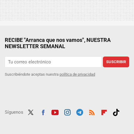
RECIBE "Arranca que nos vamos", NUESTRA
NEWSLETTER SEMANAL
SUSCRIBIR
Suscribiéndote aceptas nuestra
política de privacidad
Síguenos
Twit
Fac
Yout
Inst
Tele
RSS
Flip
Tikt
ter
ebo
ube
agra
gra
boar
ok