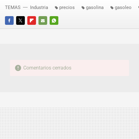
TEMAS
Industria
precios
gasolina
gasoleo
FACEBOOK
TWITTER
FLIPBOARD
E-
WHATSAPP
MAIL
Comentarios cerrados