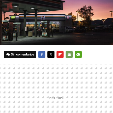
Sin comentarios
FACEBOOK
TWITTER
FLIPBOARD
E-
WHATSAPP
MAIL