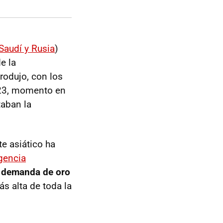
 Saudí y Rusia
)
e la
rodujo, con los
023, momento en
taban la
e asiático ha
gencia
a
demanda de oro
más alta de toda la