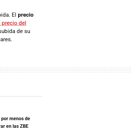
bida. El
precio
 precio del
 subida de su
ares.
O por menos de
rar en las ZBE