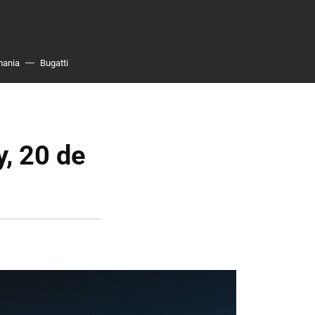
mania
Bugatti
y, 20 de