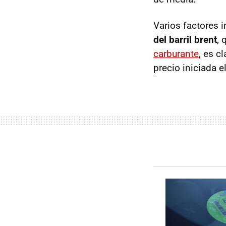
Varios factores i
del barril brent
, 
carburante
, es c
precio iniciada e