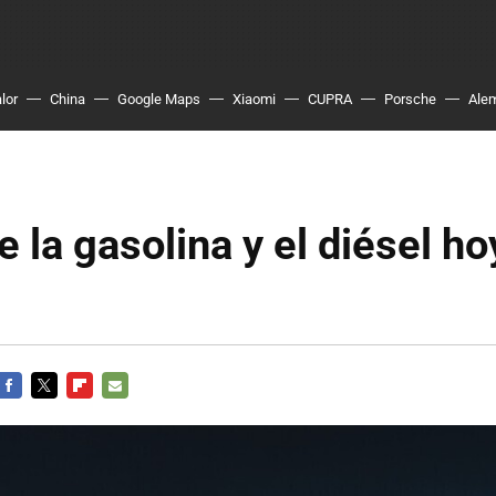
lor
China
Google Maps
Xiaomi
CUPRA
Porsche
Ale
e la gasolina y el diésel ho
FACEBOOK
TWITTER
FLIPBOARD
E-
MAIL