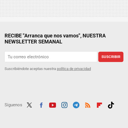
RECIBE "Arranca que nos vamos", NUESTRA
NEWSLETTER SEMANAL
SUSCRIBIR
Suscribiéndote aceptas nuestra
política de privacidad
Síguenos
Twit
Fac
Yout
Inst
Tele
RSS
Flip
Tikt
ter
ebo
ube
agra
gra
boar
ok