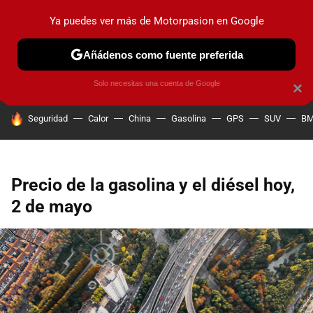
Ya puedes ver más de Motorpasion en Google
PRUEBAS
COCHES ELÉCTRICOS
OBSERVATORIO
F1
Añádenos como fuente preferida
Solo necesitas una cuenta de Google
×
HOY SE HABLA DE
Seguridad
Calor
China
Gasolina
GPS
SUV
B
Precio de la gasolina y el diésel hoy,
2 de mayo