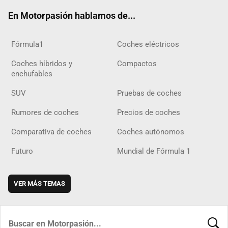
ok
m
m
d
En Motorpasión hablamos de...
Fórmula1
Coches eléctricos
Coches híbridos y
Compactos
enchufables
SUV
Pruebas de coches
Rumores de coches
Precios de coches
Comparativa de coches
Coches autónomos
Futuro
Mundial de Fórmula 1
VER MÁS TEMAS