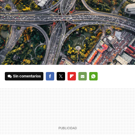
Sin comentarios
FACEBOOK
TWITTER
FLIPBOARD
E-
WHATSAPP
MAIL