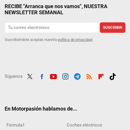
RECIBE "Arranca que nos vamos", NUESTRA
NEWSLETTER SEMANAL
SUSCRIBIR
Suscribiéndote aceptas nuestra
política de privacidad
Síguenos
Twit
Fac
Yout
Inst
Tele
RSS
Flip
Tikt
ter
ebo
ube
agra
gra
boar
ok
ok
m
m
d
En Motorpasión hablamos de...
Fórmula1
Coches eléctricos