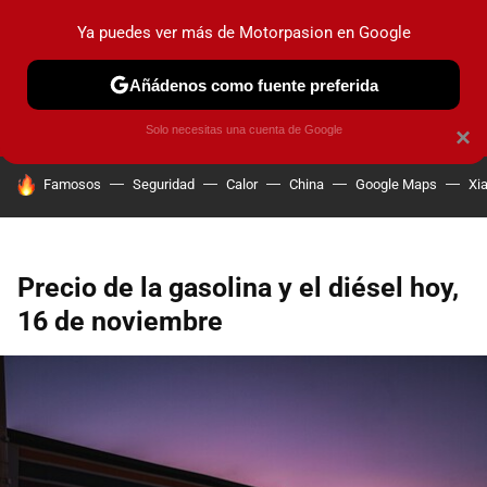
Ya puedes ver más de Motorpasion en Google
PRUEBAS
COCHES ELÉCTRICOS
OBSERVATORIO
F1
Añádenos como fuente preferida
Solo necesitas una cuenta de Google
×
HOY SE HABLA DE
Famosos
Seguridad
Calor
China
Google Maps
Xi
Precio de la gasolina y el diésel hoy,
16 de noviembre