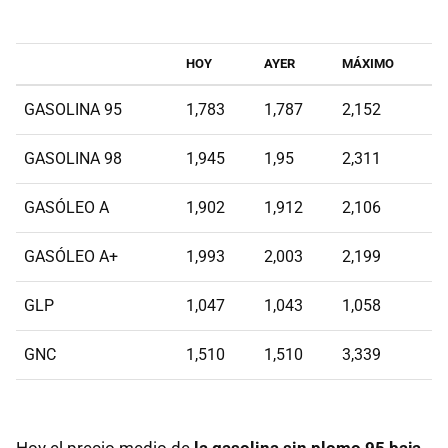
HOY
AYER
MÁXIMO
GASOLINA 95
1,783
1,787
2,152
GASOLINA 98
1,945
1,95
2,311
GASÓLEO A
1,902
1,912
2,106
GASÓLEO A+
1,993
2,003
2,199
GLP
1,047
1,043
1,058
GNC
1,510
1,510
3,339
Hoy el precio medio de
la gasolina sin plomo 95 baja