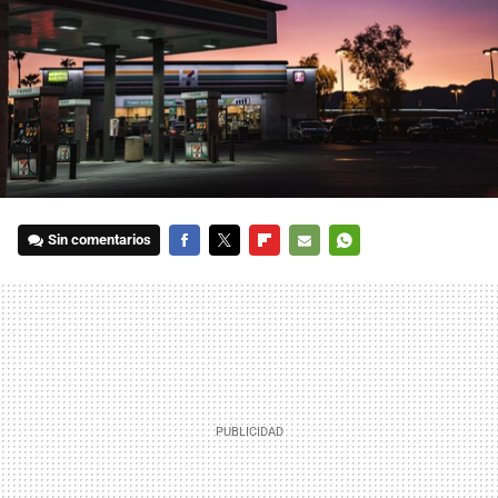
Sin comentarios
FACEBOOK
TWITTER
FLIPBOARD
E-
WHATSAPP
MAIL