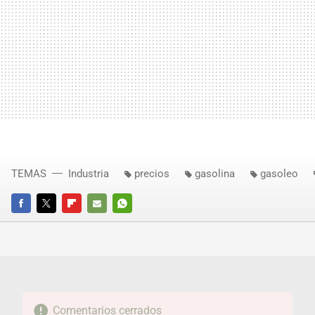
TEMAS
Industria
precios
gasolina
gasoleo
FACEBOOK
TWITTER
FLIPBOARD
E-
WHATSAPP
MAIL
Comentarios cerrados