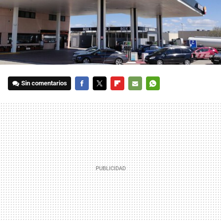
Sin comentarios
FACEBOOK
TWITTER
FLIPBOARD
E-
WHATSAPP
MAIL