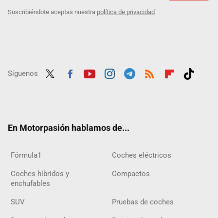
Suscribiéndote aceptas nuestra
política de privacidad
Síguenos
Twit
Fac
Yout
Inst
Tele
RSS
Flip
Tikt
ter
ebo
ube
agra
gra
boar
ok
ok
m
m
d
En Motorpasión hablamos de...
Fórmula1
Coches eléctricos
Coches híbridos y
Compactos
enchufables
SUV
Pruebas de coches