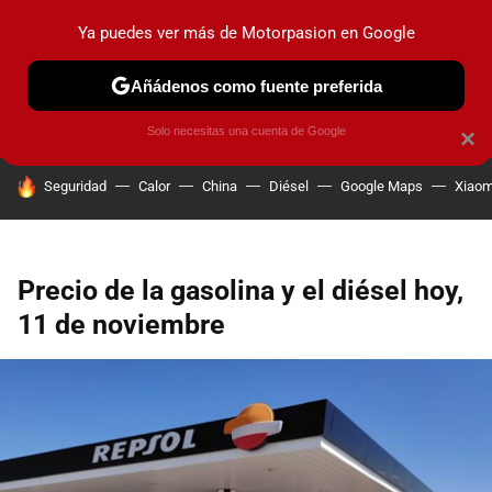
Ya puedes ver más de Motorpasion en Google
PRUEBAS
COCHES ELÉCTRICOS
OBSERVATORIO
F1
Añádenos como fuente preferida
Solo necesitas una cuenta de Google
×
HOY SE HABLA DE
Seguridad
Calor
China
Diésel
Google Maps
Xiaom
Precio de la gasolina y el diésel hoy,
11 de noviembre