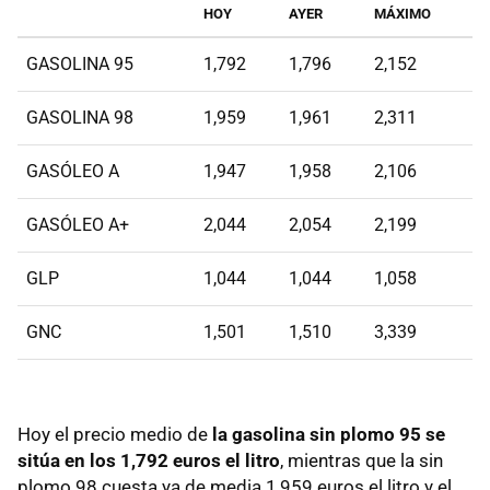
HOY
AYER
MÁXIMO
GASOLINA 95
1,792
1,796
2,152
GASOLINA 98
1,959
1,961
2,311
GASÓLEO A
1,947
1,958
2,106
GASÓLEO A+
2,044
2,054
2,199
GLP
1,044
1,044
1,058
GNC
1,501
1,510
3,339
Hoy el precio medio de
la gasolina sin plomo 95 se
sitúa en los 1,792 euros el litro
, mientras que la sin
plomo 98 cuesta ya de media 1,959 euros el litro y el