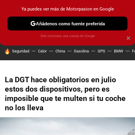
Ya puedes ver más de Motorpasion en Google
PRUEBAS
COCHES ELÉCTRICOS
OBSERVATORIO
F1
Añádenos como fuente preferida
Solo necesitas una cuenta de Google
×
HOY SE HABLA DE
Seguridad
Calor
China
Gasolina
GPS
BMW
F
La DGT hace obligatorios en julio
estos dos dispositivos, pero es
imposible que te multen si tu coche
no los lleva