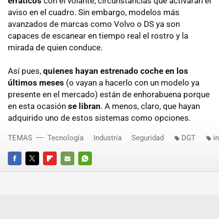
erráticos
con el volante, circunstancias que activarán el
aviso en el cuadro. Sin embargo, modelos más
avanzados de marcas como Volvo o DS ya son
capaces de escanear en tiempo real el rostro y la
mirada de quien conduce.
Así pues,
quienes hayan estrenado coche en los
últimos meses
(o vayan a hacerlo con un modelo ya
presente en el mercado) están de enhorabuena porque
en esta ocasión
se libran
. A menos, claro, que hayan
adquirido uno de estos sistemas como opciones.
TEMAS
Tecnología
Industria
Seguridad
DGT
i
FACEBOOK
TWITTER
FLIPBOARD
E-
WHATSAPP
MAIL