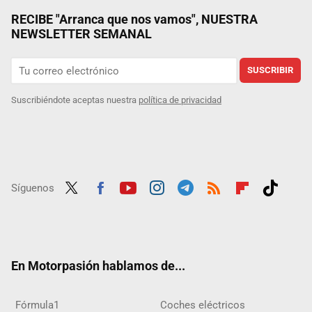
RECIBE "Arranca que nos vamos", NUESTRA
NEWSLETTER SEMANAL
SUSCRIBIR
Suscribiéndote aceptas nuestra
política de privacidad
Síguenos
Twit
Fac
Yout
Inst
Tele
RSS
Flip
Tikt
ter
ebo
ube
agra
gra
boar
ok
ok
m
m
d
En Motorpasión hablamos de...
Fórmula1
Coches eléctricos