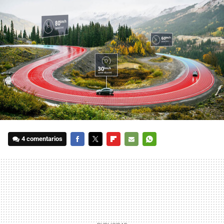
4 comentarios
FACEBOOK
TWITTER
FLIPBOARD
E-
WHATSAPP
MAIL