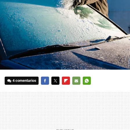
4 comentarios
FACEBOOK
TWITTER
FLIPBOARD
E-
WHATSAPP
MAIL