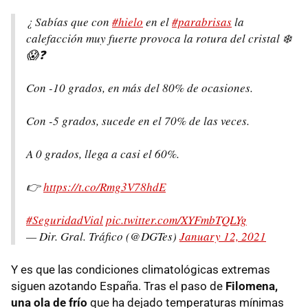
¿ Sabías que con
#hielo
en el
#parabrisas
la
calefacción muy fuerte provoca la rotura del cristal ❄️
😱❓
Con -10 grados, en más del 80% de ocasiones.
Con -5 grados, sucede en el 70% de las veces.
A 0 grados, llega a casi el 60%.
👉
https://t.co/Rmg3V78hdE
#SeguridadVial
pic.twitter.com/XYFmbTQLYg
— Dir. Gral. Tráfico (@DGTes)
January 12, 2021
Y es que las condiciones climatológicas extremas
siguen azotando España. Tras el paso de
Filomena,
una ola de frío
que ha dejado temperaturas mínimas