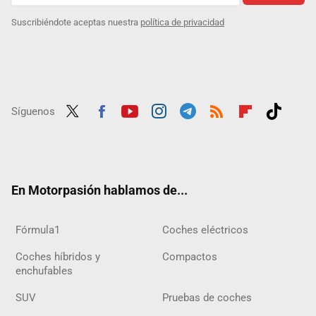
Suscribiéndote aceptas nuestra
política de privacidad
Síguenos
Twit
Fac
Yout
Inst
Tele
RSS
Flip
Tikt
ter
ebo
ube
agra
gra
boar
ok
ok
m
m
d
En Motorpasión hablamos de...
Fórmula1
Coches eléctricos
Coches híbridos y
Compactos
enchufables
SUV
Pruebas de coches