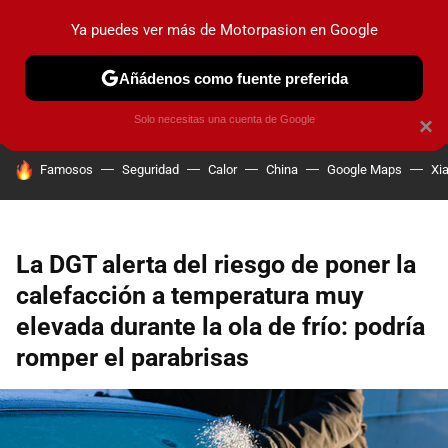
Ya puedes ver más de Motorpasion en Google
PRUEBAS
COCHES ELÉCTRICOS
OBSERVATORIO
F1
Añádenos como fuente preferida
Solo necesitas una cuenta de Google
×
HOY SE HABLA DE
Famosos
Seguridad
Calor
China
Google Maps
Xi
La DGT alerta del riesgo de poner la
calefacción a temperatura muy
elevada durante la ola de frío: podría
romper el parabrisas