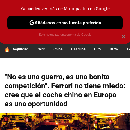
Ya puedes ver más de Motorpasion en Google
PRUEBAS
COCHES ELÉCTRICOS
OBSERVATORIO
F1
Añádenos como fuente preferida
Solo necesitas una cuenta de Google
×
HOY SE HABLA DE
Seguridad
Calor
China
Gasolina
GPS
BMW
F
"No es una guerra, es una bonita
competición". Ferrari no tiene miedo:
cree que el coche chino en Europa
es una oportunidad