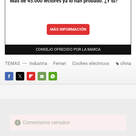
Más de 45.000 lectores ya lo han probado. ¿Y tú?
MÁS INFORMACIÓN
CONSEJO OFRECIDO POR LA MARCA
TEMAS
Industria
Ferrari
Coches eléctricos
china
FACEBOOK
TWITTER
FLIPBOARD
E-
WHATSAPP
MAIL
Comentarios cerrados