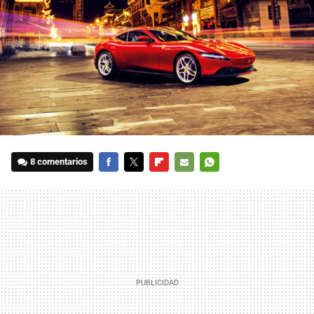
8 comentarios
FACEBOOK
TWITTER
FLIPBOARD
E-
WHATSAPP
MAIL