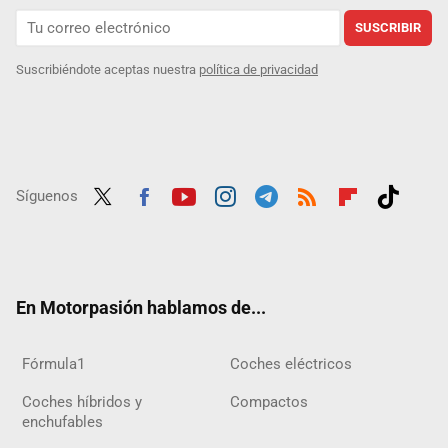
SUSCRIBIR
Suscribiéndote aceptas nuestra
política de privacidad
Síguenos
Twit
Fac
Yout
Inst
Tele
RSS
Flip
Tikt
ter
ebo
ube
agra
gra
boar
ok
ok
m
m
d
En Motorpasión hablamos de...
Fórmula1
Coches eléctricos
Coches híbridos y
Compactos
enchufables