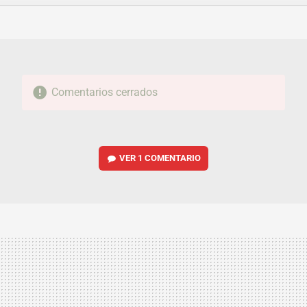
FACEBOOK
TWITTER
FLIPBOARD
E-
WHATSAPP
MAIL
Comentarios cerrados
VER
1 COMENTARIO