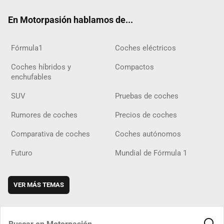
ok
m
m
d
En Motorpasión hablamos de...
Fórmula1
Coches eléctricos
Coches híbridos y
Compactos
enchufables
SUV
Pruebas de coches
Rumores de coches
Precios de coches
Comparativa de coches
Coches autónomos
Futuro
Mundial de Fórmula 1
VER MÁS TEMAS