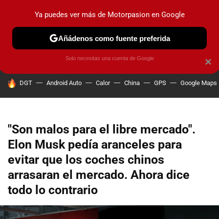
Ya puedes ver más de Motorpasion en Google
PRUEBAS
COCHES ELÉCTRICOS
OBSERVATORIO
F1
Añádenos como fuente preferida
Solo necesitas una cuenta de Google
×
HOY SE HABLA DE
DGT
Android Auto
Calor
China
GPS
Google Maps
"Son malos para el libre mercado".
Elon Musk pedía aranceles para
evitar que los coches chinos
arrasaran el mercado. Ahora dice
todo lo contrario