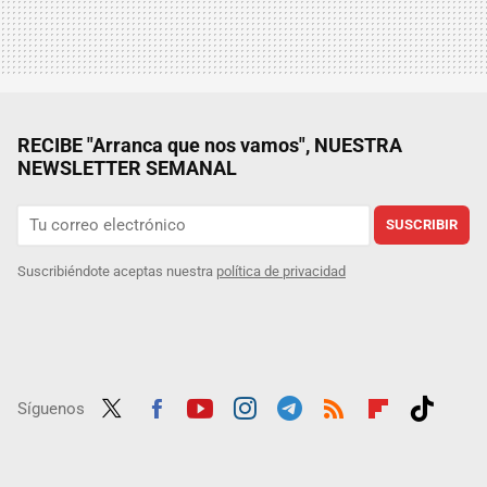
RECIBE "Arranca que nos vamos", NUESTRA
NEWSLETTER SEMANAL
SUSCRIBIR
Suscribiéndote aceptas nuestra
política de privacidad
Síguenos
Twit
Fac
Yout
Inst
Tele
RSS
Flip
Tikt
ter
ebo
ube
agra
gra
boar
ok