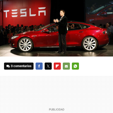
3 comentarios
FACEBOOK
TWITTER
FLIPBOARD
E-
WHATSAPP
MAIL