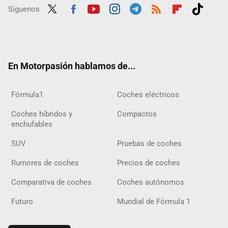
Síguenos
Twit
Fac
Yout
Inst
Tele
RSS
Flip
Tikt
ter
ebo
ube
agra
gra
boar
ok
ok
m
m
d
En Motorpasión hablamos de...
Fórmula1
Coches eléctricos
Coches híbridos y
Compactos
enchufables
SUV
Pruebas de coches
Rumores de coches
Precios de coches
Comparativa de coches
Coches autónomos
Futuro
Mundial de Fórmula 1