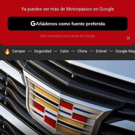
Ya puedes ver más de Motorpasion en Google
PRUEBAS
COCHES ELÉCTRICOS
OBSERVATORIO
F1
Añádenos como fuente preferida
Solo necesitas una cuenta de Google
×
HOY SE HABLA DE
Camper
Seguridad
Calor
China
Diésel
Google Ma