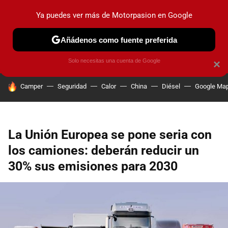
Ya puedes ver más de Motorpasion en Google
PRUEBAS
COCHES ELÉCTRICOS
OBSERVATORIO
F1
Añádenos como fuente preferida
Solo necesitas una cuenta de Google
×
HOY SE HABLA DE
Camper
Seguridad
Calor
China
Diésel
Google Ma
La Unión Europea se pone seria con
los camiones: deberán reducir un
30% sus emisiones para 2030