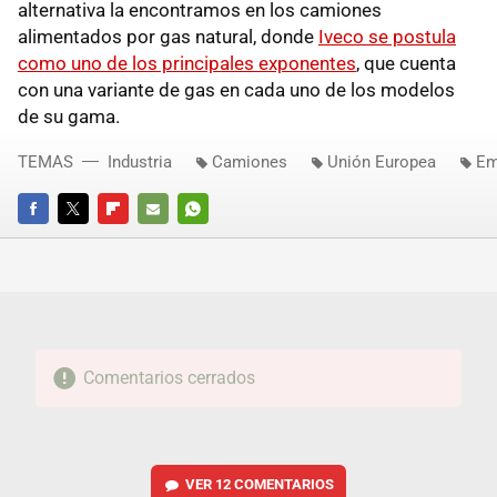
alternativa la encontramos en los camiones
alimentados por gas natural, donde
Iveco se postula
como uno de los principales exponentes
, que cuenta
con una variante de gas en cada uno de los modelos
de su gama.
TEMAS
Industria
Camiones
Unión Europea
Em
FACEBOOK
TWITTER
FLIPBOARD
E-
WHATSAPP
MAIL
Comentarios cerrados
VER
12 COMENTARIOS