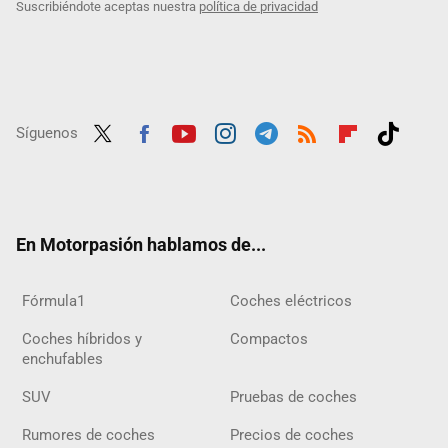
Suscribiéndote aceptas nuestra
política de privacidad
Síguenos
Twit
Fac
Yout
Inst
Tele
RSS
Flip
Tikt
ter
ebo
ube
agra
gra
boar
ok
ok
m
m
d
En Motorpasión hablamos de...
Fórmula1
Coches eléctricos
Coches híbridos y
Compactos
enchufables
SUV
Pruebas de coches
Rumores de coches
Precios de coches