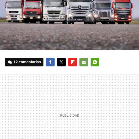
12 comentarios
FACEBOOK
TWITTER
FLIPBOARD
E-
WHATSAPP
MAIL