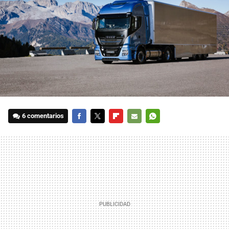
6 comentarios
FACEBOOK
TWITTER
FLIPBOARD
E-
WHATSAPP
MAIL