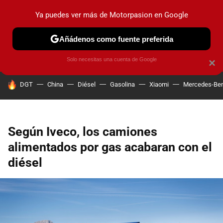
Ya puedes ver más de Motorpasion en Google
PRUEBAS
COCHES ELÉCTRICOS
OBSERVATORIO
F1
Añádenos como fuente preferida
Solo necesitas una cuenta de Google
×
HOY SE HABLA DE
DGT
China
Diésel
Gasolina
Xiaomi
Mercedes-Be
Según Iveco, los camiones
alimentados por gas acabaran con el
diésel