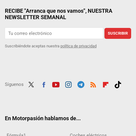
RECIBE "Arranca que nos vamos", NUESTRA
NEWSLETTER SEMANAL
SUSCRIBIR
Suscribiéndote aceptas nuestra
política de privacidad
Síguenos
Twit
Fac
Yout
Inst
Tele
RSS
Flip
Tikt
ter
ebo
ube
agra
gra
boar
ok
ok
m
m
d
En Motorpasión hablamos de...
Fórmula1
Coches eléctricos