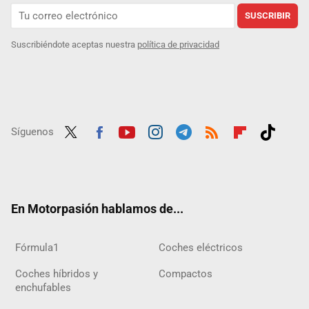
SUSCRIBIR
Suscribiéndote aceptas nuestra
política de privacidad
Síguenos
Twit
Fac
Yout
Inst
Tele
RSS
Flip
Tikt
ter
ebo
ube
agra
gra
boar
ok
ok
m
m
d
En Motorpasión hablamos de...
Fórmula1
Coches eléctricos
Coches híbridos y
Compactos
enchufables