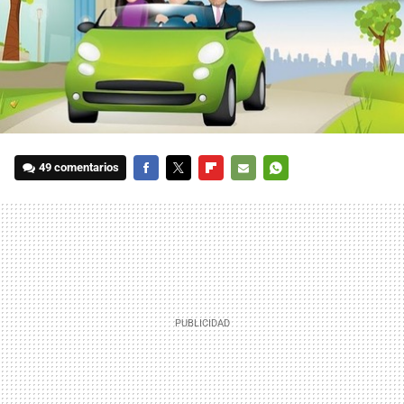
49 comentarios
FACEBOOK
TWITTER
FLIPBOARD
E-
WHATSAPP
MAIL