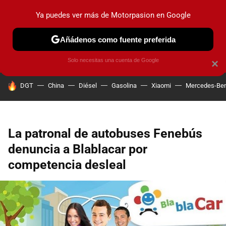
Ya puedes ver más de Motorpasion en Google
PRUEBAS
COCHES ELÉCTRICOS
OBSERVATORIO
F1
Añádenos como fuente preferida
Solo necesitas una cuenta de Google
×
HOY SE HABLA DE
DGT
China
Diésel
Gasolina
Xiaomi
Mercedes-Be
La patronal de autobuses Fenebús
denuncia a Blablacar por
competencia desleal