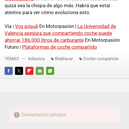
quizá sea la chispa de algo más. Habrá que estar
atentos para ver cómo evoluciona esto.
Vía |
Voz pópuli
En Motorpasión |
La Universidad de
Valencia asegura que compartiendo coche puede
ahorrar 186.000 litros de carburante
En Motorpasión
Futuro |
Plataformas de coche compartido
TEMAS
Industria
Blablacar
Coche compartido
FACEBOOK
TWITTER
FLIPBOARD
E-
WHATSAPP
MAIL
Comentarios cerrados