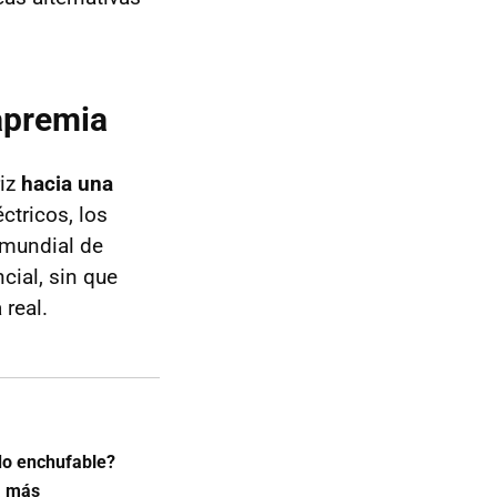
apremia
riz
hacia una
ctricos, los
 mundial de
cial, sin que
real.
do enchufable?
a más