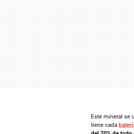
Este mineral se u
tiene cada
baterí
del 70% de todo e