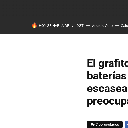
HOY SE HABLA DE
DGT
Android Auto
Calo
El grafi
baterías
escasear
preocup
7 comentarios