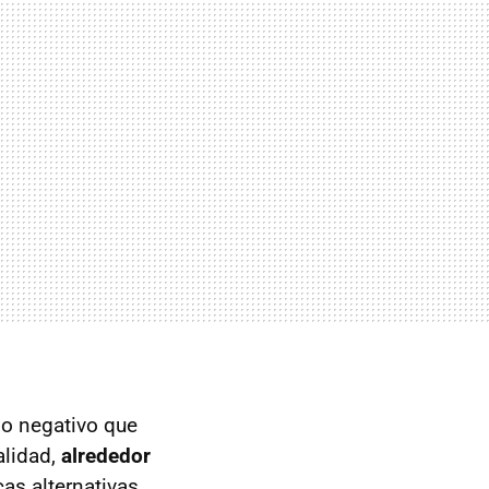
mo negativo que
alidad,
alrededor
as alternativas