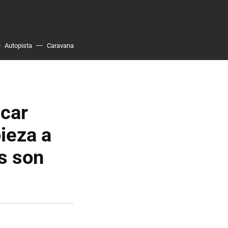
Autopista
Caravana
icar
ieza a
s son