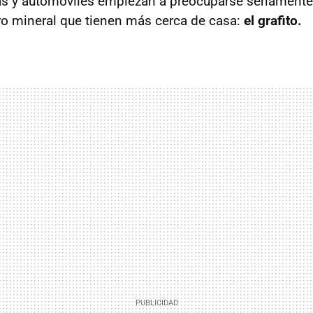
as y automóviles empiezan a preocuparse seriamente 
ro mineral que tienen más cerca de casa:
el grafito.