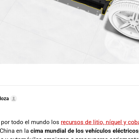
doza
 por todo el mundo los
recursos de litio, níquel y co
China en la
cima mundial de los vehículos eléctricos