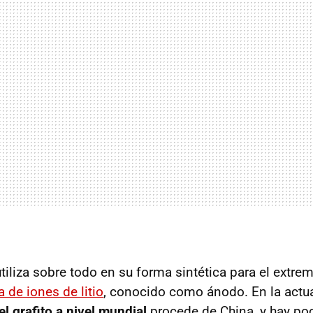
tiliza sobre todo en su forma sintética para el extre
a de iones de litio
, conocido como ánodo. En la actu
l grafito a nivel mundial
procede de China, y hay poc