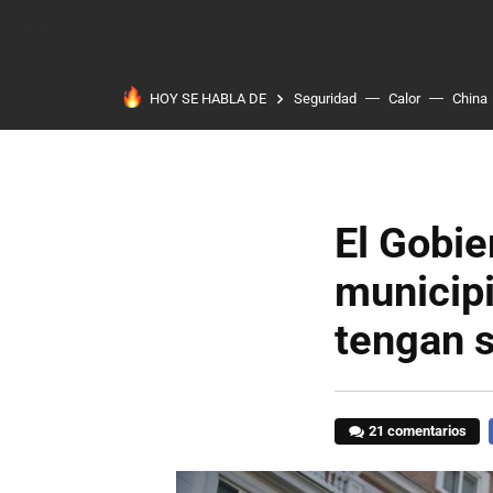
HOY SE HABLA DE
Seguridad
Calor
China
El Gobie
municip
tengan s
21 comentarios