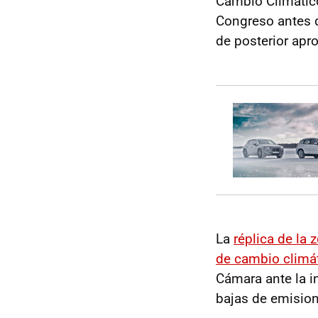
Cambio Climático
Congreso antes 
de posterior apr
La
réplica de la
de cambio climát
Cámara ante la i
bajas de emision