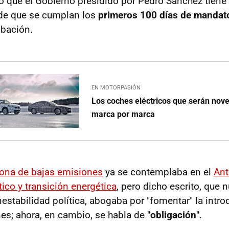
 que el Gobierno presidido por Pedro Sánchez tiene p
de que se cumplan los
primeros 100 días de mandat
obación.
EN MOTORPASIÓN
Los coches eléctricos que serán nov
marca por marca
 zona de bajas emisiones
ya se contemplaba en el
Ant
ico y transición energética
, pero dicho escrito, que n
nestabilidad política, abogaba por "fomentar" la intr
es; ahora, en cambio, se habla de "
obligación
".