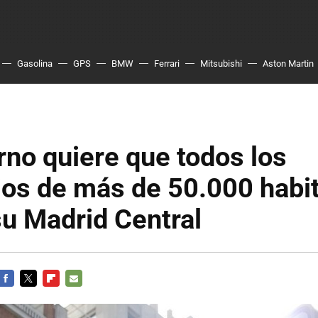
Gasolina
GPS
BMW
Ferrari
Mitsubishi
Aston Martin
rno quiere que todos los
ios de más de 50.000 habi
u Madrid Central
FACEBOOK
TWITTER
FLIPBOARD
E-
MAIL