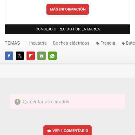
MÁS INFORMACIÓN
CONSEJO OFRECIDO POR LA MARCA
TEMAS
Industria
Coches eléctricos
Francia
Bate
FACEBOOK
TWITTER
FLIPBOARD
E-
WHATSAPP
MAIL
Comentarios cerrados
VER
1 COMENTARIO