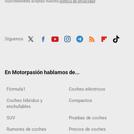
Suscribiéndote aceptas nuestra
política de privacidad
Síguenos
Twit
Fac
Yout
Inst
Tele
RSS
Flip
Tikt
ter
ebo
ube
agra
gra
boar
ok
ok
m
m
d
En Motorpasión hablamos de...
Fórmula1
Coches eléctricos
Coches híbridos y
Compactos
enchufables
SUV
Pruebas de coches
Rumores de coches
Precios de coches