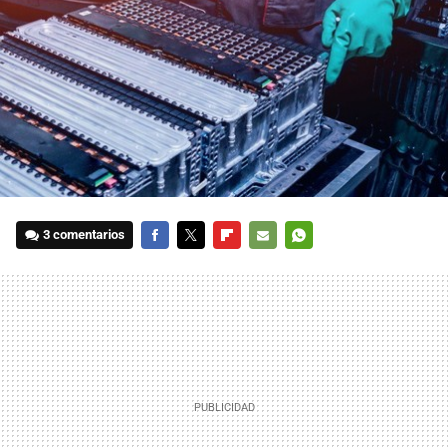
3 comentarios
FACEBOOK
TWITTER
FLIPBOARD
E-
WHATSAPP
MAIL