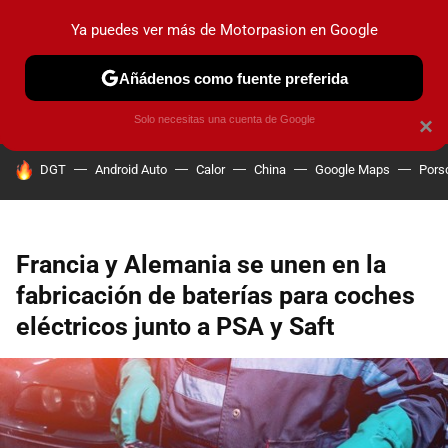
Ya puedes ver más de Motorpasion en Google
PRUEBAS
COCHES ELÉCTRICOS
OBSERVATORIO
F1
Añádenos como fuente preferida
Solo necesitas una cuenta de Google
×
HOY SE HABLA DE
DGT
Android Auto
Calor
China
Google Maps
Pors
Francia y Alemania se unen en la
fabricación de baterías para coches
eléctricos junto a PSA y Saft