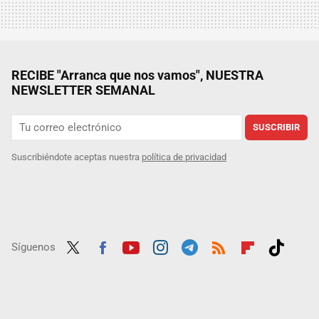
RECIBE "Arranca que nos vamos", NUESTRA
NEWSLETTER SEMANAL
SUSCRIBIR
Suscribiéndote aceptas nuestra
política de privacidad
Síguenos
Twit
Fac
Yout
Inst
Tele
RSS
Flip
Tikt
ter
ebo
ube
agra
gra
boar
ok
ok
m
m
d