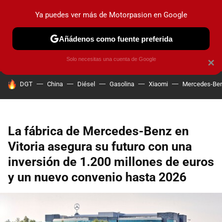
Ya puedes ver más de Motorpasion en Google
PRUEBAS
COCHES ELÉCTRICOS
OBSERVATORIO
F1
Añádenos como fuente preferida
Solo necesitas una cuenta de Google
×
HOY SE HABLA DE
DGT
China
Diésel
Gasolina
Xiaomi
Mercedes-Be
La fábrica de Mercedes-Benz en
Vitoria asegura su futuro con una
inversión de 1.200 millones de euros
y un nuevo convenio hasta 2026