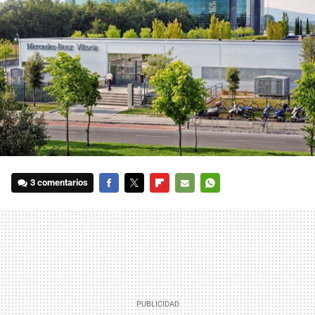
3 comentarios
FACEBOOK
TWITTER
FLIPBOARD
E-
WHATSAPP
MAIL