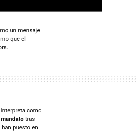
como un mensaje
amo que el
ors.
interpreta como
 mandato
tras
se han puesto en