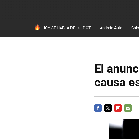
HOY SE HABLA DE
DGT
Android Auto
Calo
El anunc
causa e
FACEBOOK
TWITTER
FLIPBOARD
E-
MAIL