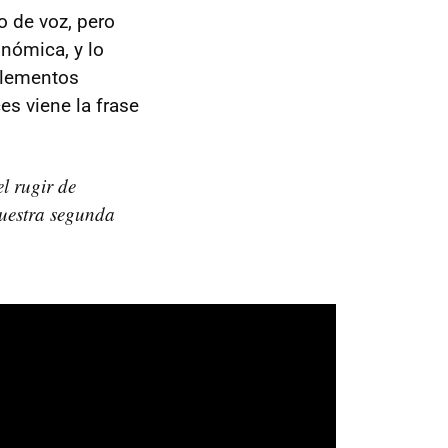
o de voz, pero
nómica, y lo
 elementos
es viene la frase
l rugir de
nuestra segunda