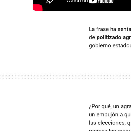
La frase ha sen
de
politizado ag
gobierno estadou
¿Por qué, un agr
un empujón a qu
las elecciones, q
marcha las maqui