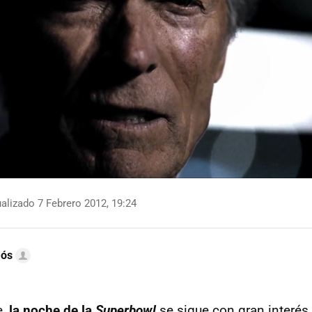
alizado 7 Febrero 2012, 19:24
mós
e,
la noche de la
Superbowl
se sigue con gran interés 