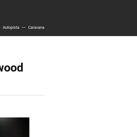
Autopista
Caravana
twood