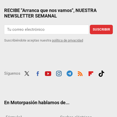
RECIBE "Arranca que nos vamos", NUESTRA
NEWSLETTER SEMANAL
SUSCRIBIR
Suscribiéndote aceptas nuestra
política de privacidad
Síguenos
Twit
Fac
Yout
Inst
Tele
RSS
Flip
Tikt
ter
ebo
ube
agra
gra
boar
ok
ok
m
m
d
En Motorpasión hablamos de...