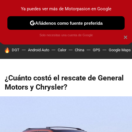
Ya puedes ver más de Motorpasion en Google
PRUEBAS
COCHES ELÉCTRICOS
OBSERVATORIO
F1
Añádenos como fuente preferida
Solo necesitas una cuenta de Google
×
HOY SE HABLA DE
DGT
Android Auto
Calor
China
GPS
Google Maps
¿Cuánto costó el rescate de General
Motors y Chrysler?