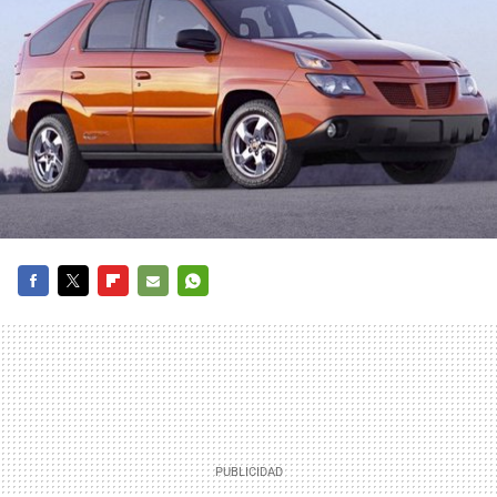
FACEBOOK
TWITTER
FLIPBOARD
E-
WHATSAPP
MAIL