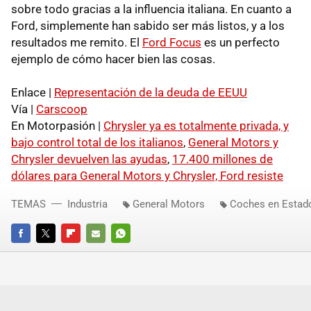
sobre todo gracias a la influencia italiana. En cuanto a
Ford, simplemente han sabido ser más listos, y a los
resultados me remito. El
Ford Focus
es un perfecto
ejemplo de cómo hacer bien las cosas.
Enlace |
Representación de la deuda de EEUU
Vía |
Carscoop
En Motorpasión |
Chrysler ya es totalmente privada, y
bajo control total de los italianos
,
General Motors y
Chrysler devuelven las ayudas
,
17.400 millones de
dólares para General Motors y Chrysler, Ford resiste
TEMAS
Industria
General Motors
Coches en Estad
FACEBOOK
TWITTER
FLIPBOARD
E-
WHATSAPP
MAIL