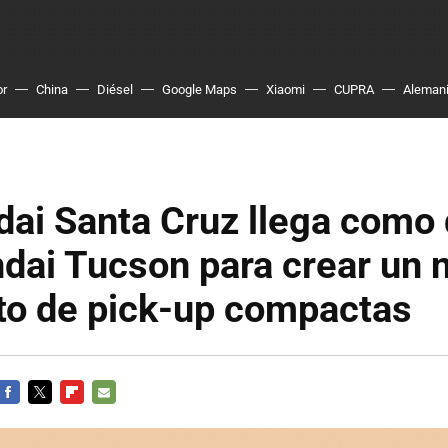
or
China
Diésel
Google Maps
Xiaomi
CUPRA
Aleman
ai Santa Cruz llega como 
dai Tucson para crear un 
o de pick-up compactas
FACEBOOK
TWITTER
FLIPBOARD
E-
MAIL