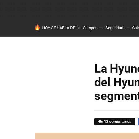
HOY SE HABLA DE
Camper
Seguridad
Cal
La Hyund
del Hyun
segment
13 comentarios