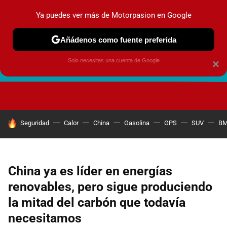
Ya puedes ver más de Motorpasion en Google
Añádenos como fuente preferida
Solo necesitas una cuenta de Google
×
FUTURO URBANO
EN MOVIMIENTO
ENERGÍA
SEGURI
HOY SE HABLA DE
Seguridad
Calor
China
Gasolina
GPS
SUV
B
China ya es líder en energías
renovables, pero sigue produciendo
la mitad del carbón que todavía
necesitamos