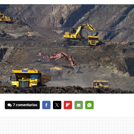
7 comentarios
FACEBOOK
TWITTER
FLIPBOARD
E-
WHATSAPP
MAIL