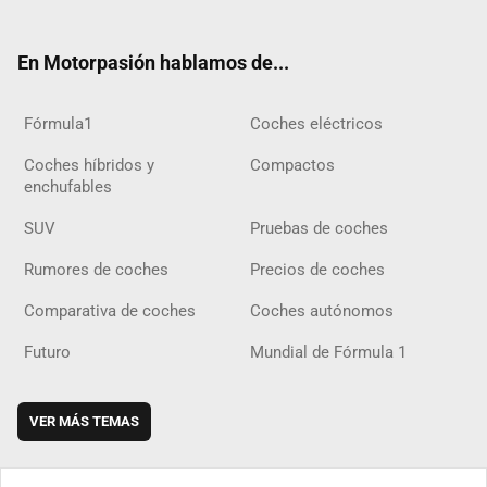
ter
ebo
ube
agra
gra
boar
ok
ok
m
m
d
En Motorpasión hablamos de...
Fórmula1
Coches eléctricos
Coches híbridos y
Compactos
enchufables
SUV
Pruebas de coches
Rumores de coches
Precios de coches
Comparativa de coches
Coches autónomos
Futuro
Mundial de Fórmula 1
VER MÁS TEMAS