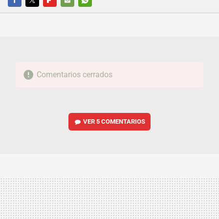
FACEBOOK
TWITTER
FLIPBOARD
E-
WHATSAPP
MAIL
Comentarios cerrados
VER
5 COMENTARIOS