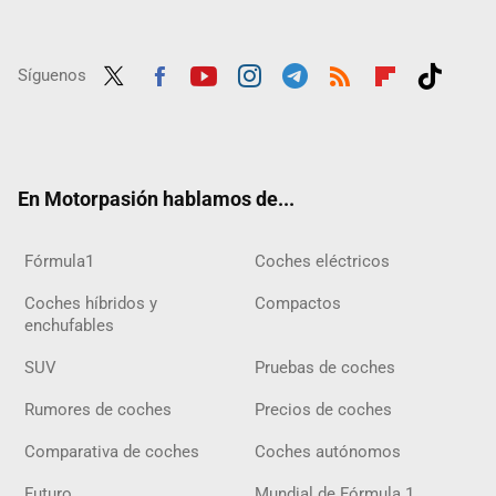
Síguenos
Twit
Fac
Yout
Inst
Tele
RSS
Flip
Tikt
ter
ebo
ube
agra
gra
boar
ok
ok
m
m
d
En Motorpasión hablamos de...
Fórmula1
Coches eléctricos
Coches híbridos y
Compactos
enchufables
SUV
Pruebas de coches
Rumores de coches
Precios de coches
Comparativa de coches
Coches autónomos
Futuro
Mundial de Fórmula 1