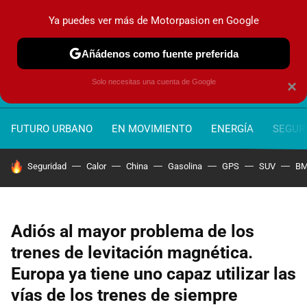
Ya puedes ver más de Motorpasion en Google
MENÚ
NUEVO
Añádenos como fuente preferida
Solo necesitas una cuenta de Google
×
FUTURO URBANO
EN MOVIMIENTO
ENERGÍA
SEGURI
HOY SE HABLA DE
Seguridad
Calor
China
Gasolina
GPS
SUV
B
Adiós al mayor problema de los
trenes de levitación magnética.
Europa ya tiene uno capaz utilizar las
vías de los trenes de siempre