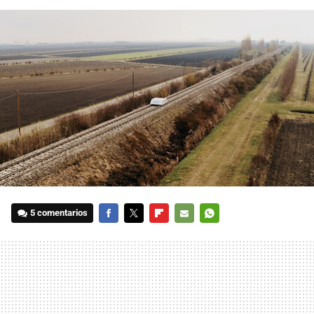
5 comentarios
FACEBOOK
TWITTER
FLIPBOARD
E-
WHATSAPP
MAIL