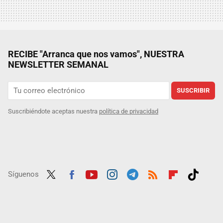
RECIBE "Arranca que nos vamos", NUESTRA
NEWSLETTER SEMANAL
SUSCRIBIR
Suscribiéndote aceptas nuestra
política de privacidad
Síguenos
Twit
Fac
Yout
Inst
Tele
RSS
Flip
Tikt
ter
ebo
ube
agra
gra
boar
ok
ok
m
m
d