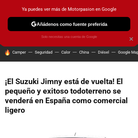
Ya puedes ver más de Motorpasion en Google
PRUEBAS
COCHES ELÉCTRICOS
OBSERVATORIO
F1
Añádenos como fuente preferida
Solo necesitas una cuenta de Google
×
HOY SE HABLA DE
Camper
Seguridad
Calor
China
Diésel
Google Ma
¡El Suzuki Jimny está de vuelta! El
pequeño y exitoso todoterreno se
venderá en España como comercial
ligero