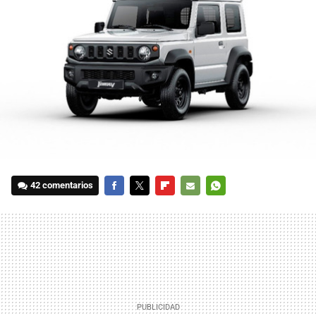
42 comentarios
FACEBOOK
TWITTER
FLIPBOARD
E-
WHATSAPP
MAIL