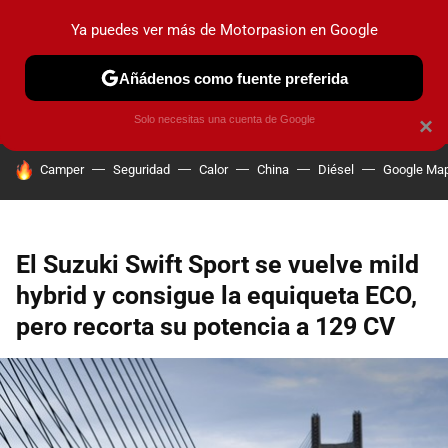
Ya puedes ver más de Motorpasion en Google
PRUEBAS
COCHES ELÉCTRICOS
OBSERVATORIO
F1
Añádenos como fuente preferida
Solo necesitas una cuenta de Google
×
HOY SE HABLA DE
Camper
Seguridad
Calor
China
Diésel
Google Ma
El Suzuki Swift Sport se vuelve mild
hybrid y consigue la equiqueta ECO,
pero recorta su potencia a 129 CV