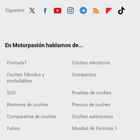
Síguenos
Twit
Fac
Yout
Inst
Tele
RSS
Flip
Tikt
ter
ebo
ube
agra
gra
boar
ok
ok
m
m
d
En Motorpasión hablamos de...
Fórmula1
Coches eléctricos
Coches híbridos y
Compactos
enchufables
SUV
Pruebas de coches
Rumores de coches
Precios de coches
Comparativa de coches
Coches autónomos
Futuro
Mundial de Fórmula 1