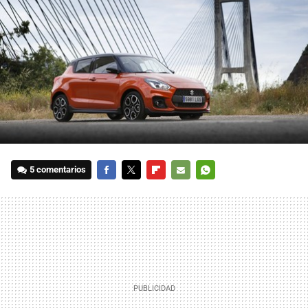
5 comentarios
FACEBOOK
TWITTER
FLIPBOARD
E-
WHATSAPP
MAIL