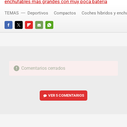
enchufables más grandes con muy poca batería
TEMAS
Deportivos
Compactos
Coches híbridos y ench
FACEBOOK
TWITTER
FLIPBOARD
E-
WHATSAPP
MAIL
Comentarios cerrados
VER
5 COMENTARIOS