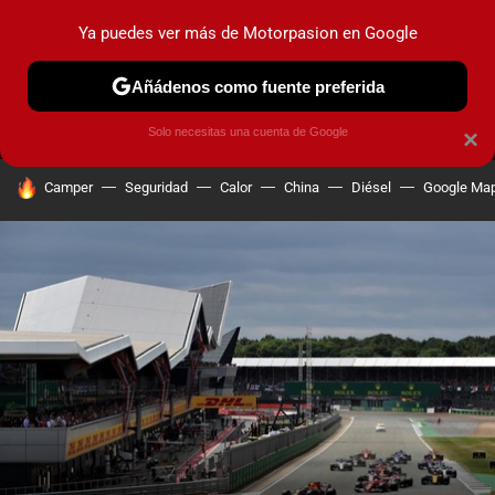
Ya puedes ver más de Motorpasion en Google
MENÚ
NUEVO
Añádenos como fuente preferida
PRUEBAS
COCHES ELÉCTRICOS
OBSERVATORIO
F1
Solo necesitas una cuenta de Google
×
HOY SE HABLA DE
Camper
Seguridad
Calor
China
Diésel
Google Ma