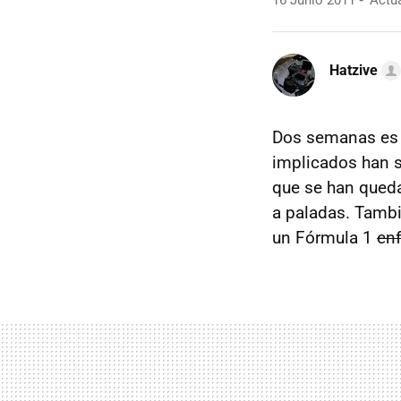
16 Junio 2011
Actua
Hatzive
Dos semanas es e
implicados han s
que se han queda
a paladas. Tambi
un Fórmula 1
en