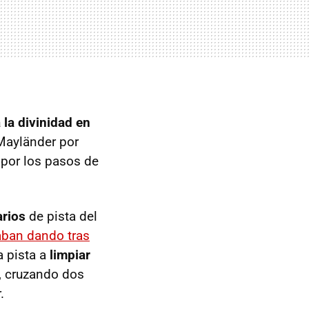
 la divinidad en
 Mayländer por
 por los pasos de
arios
de pista del
aban dando tras
a pista a
limpiar
, cruzando dos
.