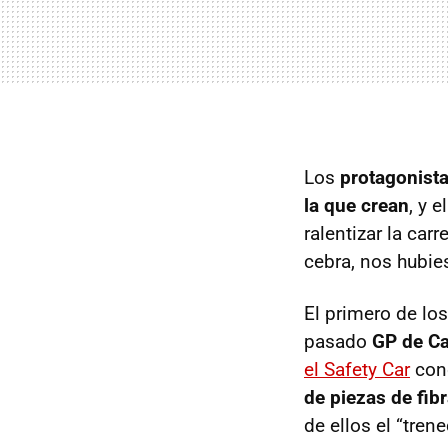
Los
protagonist
la que crean
, y 
ralentizar la car
cebra, nos hubie
El primero de lo
pasado
GP de C
el Safety Car
cond
de piezas de fib
de ellos el “tren