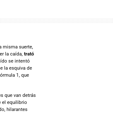
la misma suerte,
er la caída,
trató
aído se intentó
e la esquiva de
Fórmula 1, que
es que van detrás
 el equilibrio
o, hilarantes