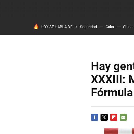
HOY SE HABLA DE
Seguridad
Calor
China
Hay gen
XXXIII: 
Fórmula
FACEBOOK
TWITTER
FLIPBOARD
E-
MAIL