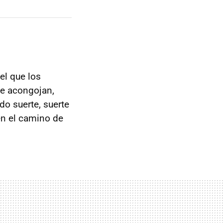
el que los
ue acongojan,
o suerte, suerte
en el camino de