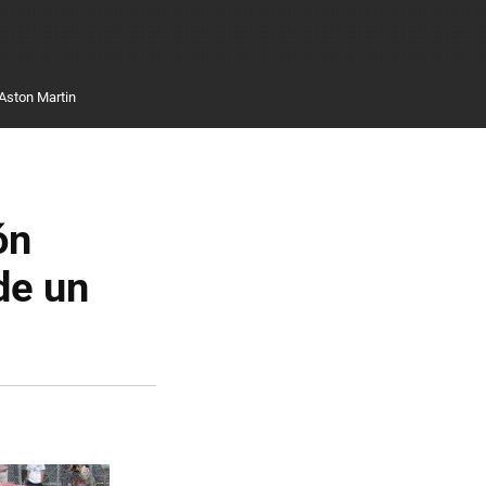
Aston Martin
ón
de un