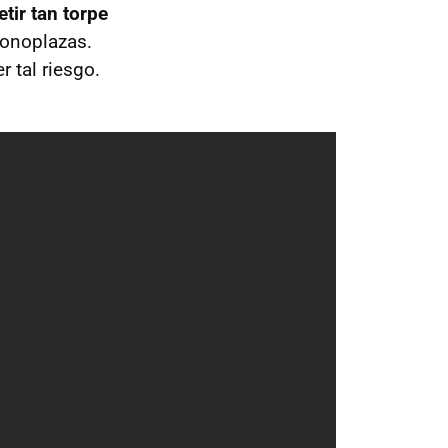
tir tan torpe
monoplazas.
 tal riesgo.