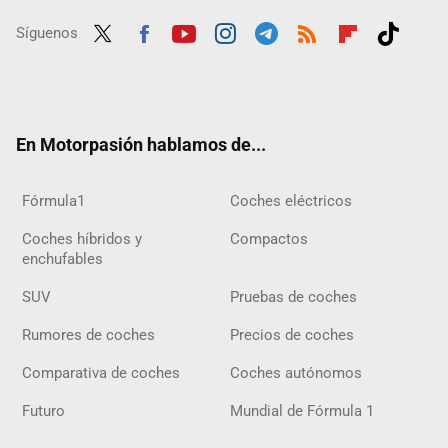
Síguenos
Twit
Fac
Yout
Inst
Tele
RSS
Flip
Tikt
ter
ebo
ube
agra
gra
boar
ok
ok
m
m
d
En Motorpasión hablamos de...
Fórmula1
Coches eléctricos
Coches híbridos y
Compactos
enchufables
SUV
Pruebas de coches
Rumores de coches
Precios de coches
Comparativa de coches
Coches autónomos
Futuro
Mundial de Fórmula 1