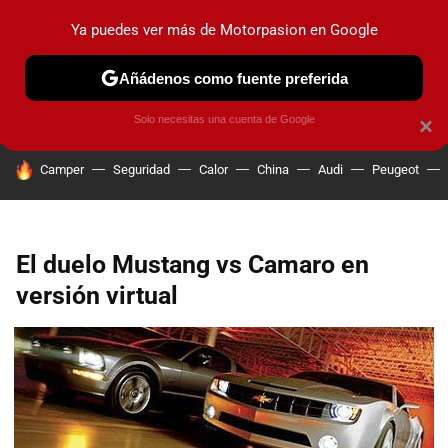
Ya puedes ver más de Motorpasion en Google
PRUEBAS
COCHES ELÉCTRICOS
OBSERVATORIO
F1
Añádenos como fuente preferida
Solo necesitas una cuenta de Google
×
HOY SE HABLA DE
Camper
Seguridad
Calor
China
Audi
Peugeot
El duelo Mustang vs Camaro en
versión virtual