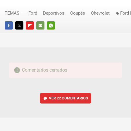
TEMAS
Ford
Deportivos
Coupés
Chevrolet
Ford
FACEBOOK
TWITTER
FLIPBOARD
E-
WHATSAPP
MAIL
Comentarios cerrados
VER
22 COMENTARIOS