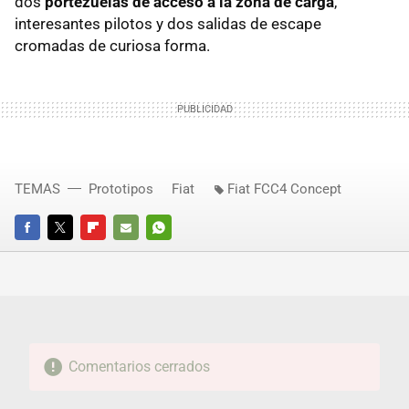
dos
portezuelas de acceso a la zona de carga
,
interesantes pilotos y dos salidas de escape
cromadas de curiosa forma.
TEMAS
Prototipos
Fiat
Fiat FCC4 Concept
FACEBOOK
TWITTER
FLIPBOARD
E-
WHATSAPP
MAIL
Comentarios cerrados