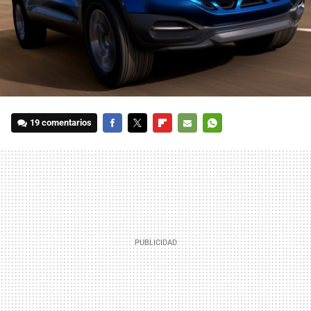
19 comentarios
FACEBOOK
TWITTER
FLIPBOARD
E-
WHATSAPP
MAIL