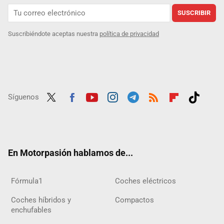
SUSCRIBIR
Suscribiéndote aceptas nuestra
política de privacidad
Síguenos
Twit
Fac
Yout
Inst
Tele
RSS
Flip
Tikt
ter
ebo
ube
agra
gra
boar
ok
ok
m
m
d
En Motorpasión hablamos de...
Fórmula1
Coches eléctricos
Coches híbridos y
Compactos
enchufables