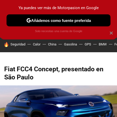
Ya puedes ver más de Motorpasion en Google
PRUEBAS
COCHES ELÉCTRICOS
OBSERVATORIO
F1
Añádenos como fuente preferida
Solo necesitas una cuenta de Google
×
HOY SE HABLA DE
Seguridad
Calor
China
Gasolina
GPS
BMW
F
Fiat FCC4 Concept, presentado en
São Paulo