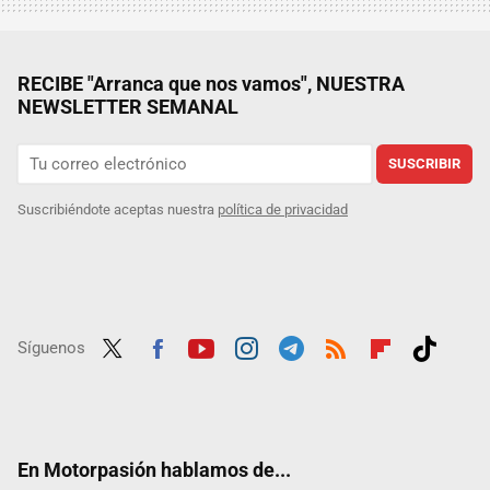
RECIBE "Arranca que nos vamos", NUESTRA
NEWSLETTER SEMANAL
SUSCRIBIR
Suscribiéndote aceptas nuestra
política de privacidad
Síguenos
Twit
Fac
Yout
Inst
Tele
RSS
Flip
Tikt
ter
ebo
ube
agra
gra
boar
ok
ok
m
m
d
En Motorpasión hablamos de...