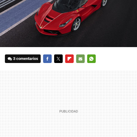
3 comentarios
FACEBOOK
TWITTER
FLIPBOARD
E-
WHATSAPP
MAIL