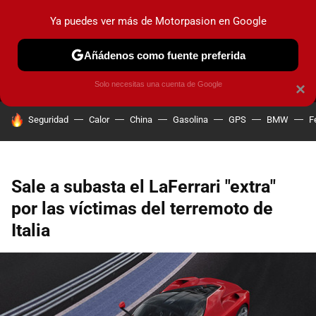
Ya puedes ver más de Motorpasion en Google
MENÚ
NUEVO
Añádenos como fuente preferida
PRUEBAS
COCHES ELÉCTRICOS
OBSERVATORIO
F1
Solo necesitas una cuenta de Google
×
HOY SE HABLA DE
Seguridad
Calor
China
Gasolina
GPS
BMW
F
Sale a subasta el LaFerrari "extra"
por las víctimas del terremoto de
Italia