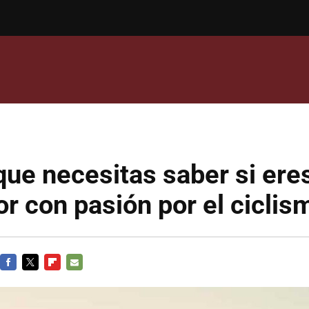
que necesitas saber si ere
r con pasión por el ciclis
FACEBOOK
TWITTER
FLIPBOARD
E-
MAIL