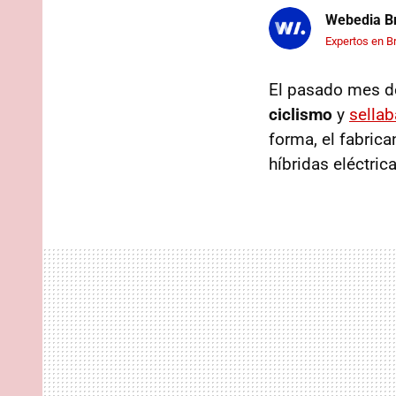
Webedia Br
Expertos en B
El pasado mes d
ciclismo
y
sella
forma, el fabric
híbridas eléctri