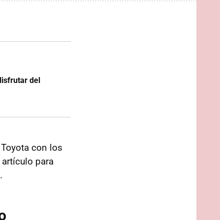
isfrutar del
 Toyota con los
artículo para
.
o