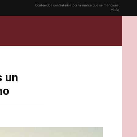
Contenidos contratados por la marca que se menciona
+info
s un
mo