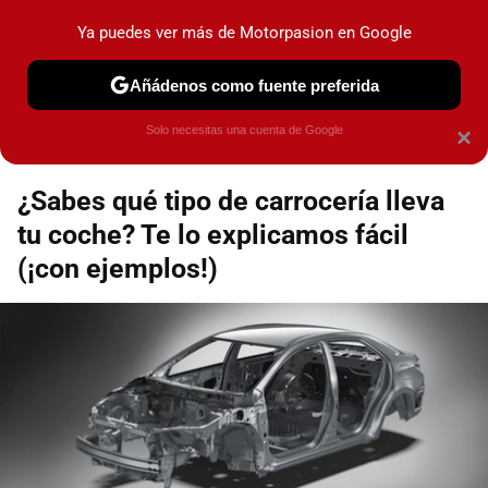
Motorpasión
Contenidos contratados por la
Ya puedes ver más de Motorpasion en Google
marca que se menciona
+info
Añádenos como fuente preferida
Espacio Toyota
Solo necesitas una cuenta de Google
×
¿Sabes qué tipo de carrocería lleva
tu coche? Te lo explicamos fácil
(¡con ejemplos!)