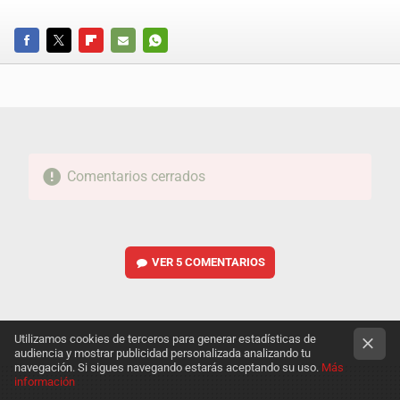
FACEBOOK
TWITTER
FLIPBOARD
E-
WHATSAPP
MAIL
Comentarios cerrados
VER
5 COMENTARIOS
Utilizamos cookies de terceros para generar estadísticas de
audiencia y mostrar publicidad personalizada analizando tu
navegación. Si sigues navegando estarás aceptando su uso.
Más
información