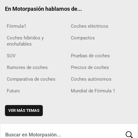
ok
m
m
d
En Motorpasión hablamos de...
Fórmula1
Coches eléctricos
Coches híbridos y
Compactos
enchufables
SUV
Pruebas de coches
Rumores de coches
Precios de coches
Comparativa de coches
Coches autónomos
Futuro
Mundial de Fórmula 1
VER MÁS TEMAS