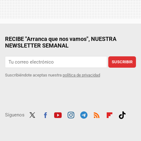
RECIBE "Arranca que nos vamos", NUESTRA
NEWSLETTER SEMANAL
SUSCRIBIR
Suscribiéndote aceptas nuestra
política de privacidad
Síguenos
Twit
Fac
Yout
Inst
Tele
RSS
Flip
Tikt
ter
ebo
ube
agra
gra
boar
ok