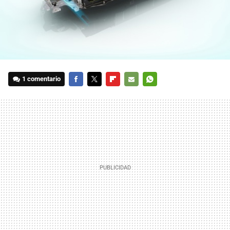
1 comentario
FACEBOOK
TWITTER
FLIPBOARD
E-
WHATSAPP
MAIL