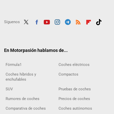
Síguenos
Twit
Fac
Yout
Inst
Tele
RSS
Flip
Tikt
ter
ebo
ube
agra
gra
boar
ok
ok
m
m
d
En Motorpasión hablamos de...
Fórmula1
Coches eléctricos
Coches híbridos y
Compactos
enchufables
SUV
Pruebas de coches
Rumores de coches
Precios de coches
Comparativa de coches
Coches autónomos