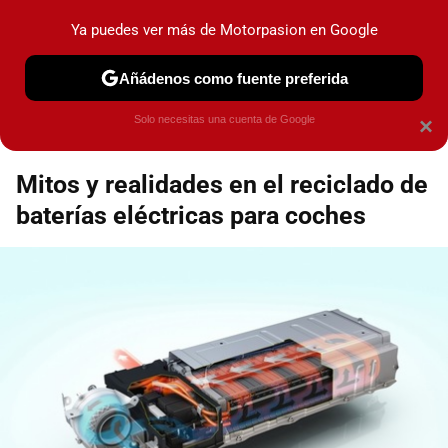
Motorpasión
Contenidos contratados por la
Ya puedes ver más de Motorpasion en Google
marca que se menciona
+info
Añádenos como fuente preferida
Espacio Toyota
Solo necesitas una cuenta de Google
×
Mitos y realidades en el reciclado de
baterías eléctricas para coches