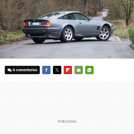
6 comentarios
FACEBOOK
TWITTER
FLIPBOARD
E-
WHATSAPP
MAIL