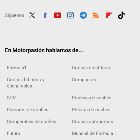
Síguenos
Twit
Fac
Yout
Inst
Tele
RSS
Flip
Tikt
ter
ebo
ube
agra
gra
boar
ok
ok
m
m
d
En Motorpasión hablamos de...
Fórmula1
Coches eléctricos
Coches híbridos y
Compactos
enchufables
SUV
Pruebas de coches
Rumores de coches
Precios de coches
Comparativa de coches
Coches autónomos
Futuro
Mundial de Fórmula 1