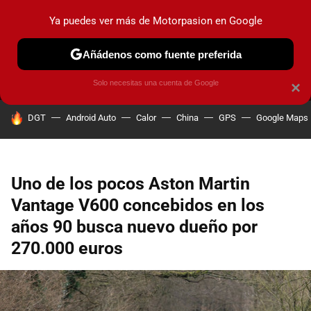
Ya puedes ver más de Motorpasion en Google
MENÚ
NUEVO
Añádenos como fuente preferida
PRUEBAS
COCHES ELÉCTRICOS
OBSERVATORIO
F1
Solo necesitas una cuenta de Google
×
HOY SE HABLA DE
DGT
Android Auto
Calor
China
GPS
Google Maps
Uno de los pocos Aston Martin
Vantage V600 concebidos en los
años 90 busca nuevo dueño por
270.000 euros