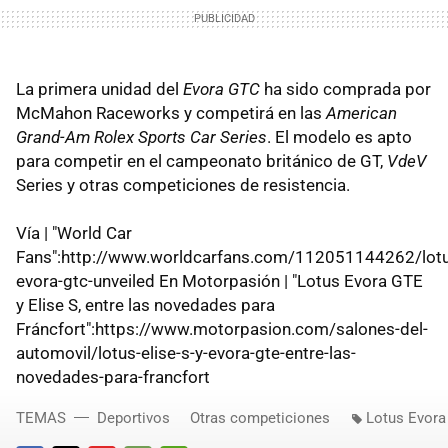
La primera unidad del
Evora GTC
ha sido comprada por
McMahon Raceworks y competirá en las
American
Grand-Am Rolex Sports Car Series
. El modelo es apto
para competir en el campeonato británico de GT,
VdeV
Series y otras competiciones de resistencia.
Vía | "World Car
Fans":http://www.worldcarfans.com/112051144262/lot
evora-gtc-unveiled En Motorpasión | "Lotus Evora GTE
y Elise S, entre las novedades para
Fráncfort":https://www.motorpasion.com/salones-del-
automovil/lotus-elise-s-y-evora-gte-entre-las-
novedades-para-francfort
TEMAS
Deportivos
Otras competiciones
Lotus Evor