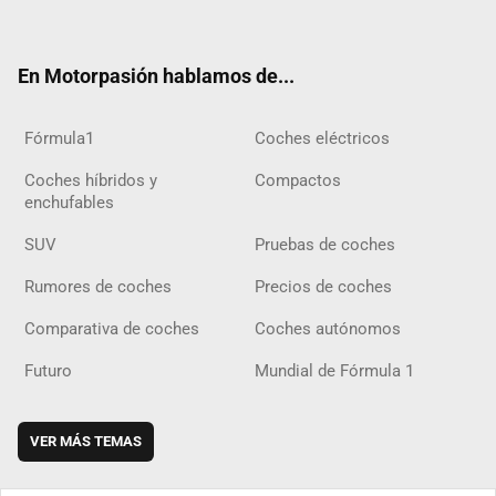
ter
ebo
ube
agra
gra
boar
ok
ok
m
m
d
En Motorpasión hablamos de...
Fórmula1
Coches eléctricos
Coches híbridos y
Compactos
enchufables
SUV
Pruebas de coches
Rumores de coches
Precios de coches
Comparativa de coches
Coches autónomos
Futuro
Mundial de Fórmula 1
VER MÁS TEMAS