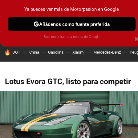
Ya puedes ver más de Motorpasion en Google
MENÚ
NUEVO
Añádenos como fuente preferida
PRUEBAS
COCHES ELÉCTRICOS
OBSERVATORIO
F1
Solo necesitas una cuenta de Google
HOY SE HABLA DE
DGT
China
Gasolina
Xiaomi
Mercedes-Benz
Peug
Lotus Evora GTC, listo para competir