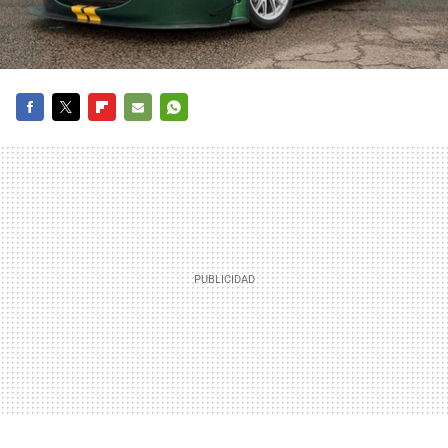
FACEBOOK
TWITTER
FLIPBOARD
E-
WHATSAPP
MAIL