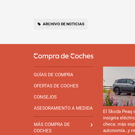
ARCHIVO DE NOTICIAS
GUÍAS DE COMPRA
OFERTAS DE COCHES
CONSEJOS
ASESORAMIENTO A MEDIDA
El Skoda Peaq 
insignia eléctri
checa: más esp
MÁS COMPRA DE
autonomía…y m
COCHES