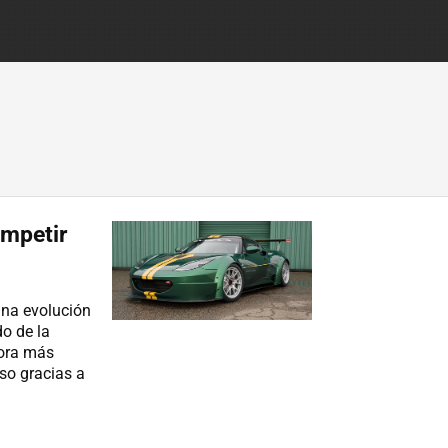
ompetir
una evolución
o de la
vora más
so gracias a