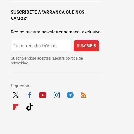
SUSCRÍBETE A "ARRANCA QUE NOS
VAMOS"
Recibe nuestra newsletter semanal exclusiva
SUSCRIBIR
Suscribiéndote aceptas nuestra
política de
privacidad
Síguenos
Twit
Fac
Yout
Inst
Tele
RSS
ter
ebo
ube
agra
gra
Flip
Tikt
ok
m
m
boar
ok