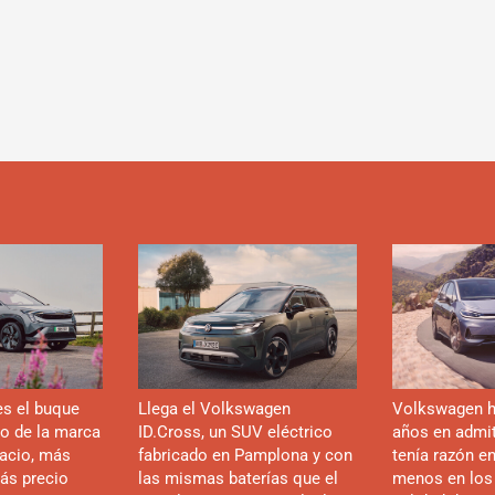
es el buque
Llega el Volkswagen
Volkswagen h
co de la marca
ID.Cross, un SUV eléctrico
años en admiti
acio, más
fabricado en Pamplona y con
tenía razón e
ás precio
las mismas baterías que el
menos en los