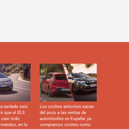
d
a tardado seis
Los coches anticrisis sacan
r que el ID.3
del pozo a las ventas de
n casi todo
automóviles en España: ya
 mandos, en la
compramos coches como