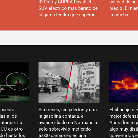
ID.Polo y CUPRA Raval: el
calidad de su 
SUV eléctrico más barato de
precio. El nu
la gama tendrá que esperar
la prueba
 puesto
Sin trenes, sin puertos y con
El blindaje si
das a los
la gasolina contada, el
mejor defensa
 ataque. La
avance aliado en Normandía
Ahora los ing
EUU es otro
solo sobrevivió metiendo
algo muy dist
do hasta los
6.000 camiones en una
convertirlos 