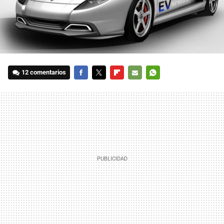
12 comentarios
FACEBOOK
TWITTER
FLIPBOARD
E-
WHATSAPP
MAIL