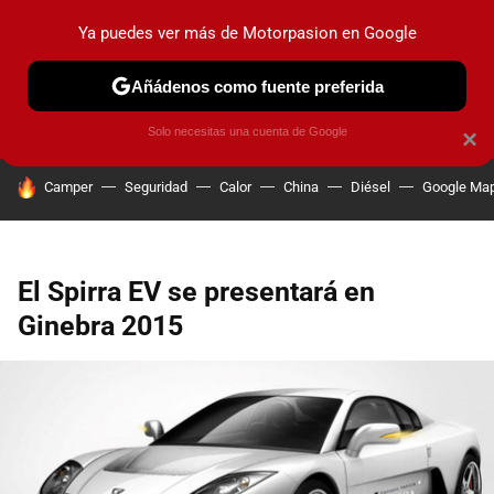
Ya puedes ver más de Motorpasion en Google
PRUEBAS
COCHES ELÉCTRICOS
OBSERVATORIO
F1
Añádenos como fuente preferida
Solo necesitas una cuenta de Google
×
HOY SE HABLA DE
Camper
Seguridad
Calor
China
Diésel
Google Ma
El Spirra EV se presentará en
Ginebra 2015