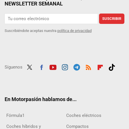
NEWSLETTER SEMANAL
SUSCRIBIR
Suscribiéndote aceptas nuestra
política de privacidad
Síguenos
Twit
Fac
Yout
Inst
Tele
RSS
Flip
Tikt
ter
ebo
ube
agra
gra
boar
ok
ok
m
m
d
En Motorpasión hablamos de...
Fórmula1
Coches eléctricos
Coches híbridos y
Compactos