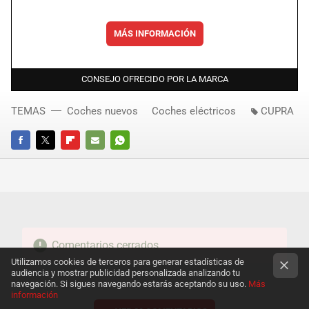
MÁS INFORMACIÓN
CONSEJO OFRECIDO POR LA MARCA
TEMAS
Coches nuevos
Coches eléctricos
CUPRA
FACEBOOK
TWITTER
FLIPBOARD
E-
WHATSAPP
MAIL
Comentarios cerrados
Utilizamos cookies de terceros para generar estadísticas de
audiencia y mostrar publicidad personalizada analizando tu
navegación. Si sigues navegando estarás aceptando su uso.
Más
información