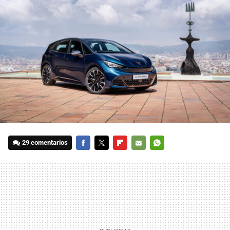
29 comentarios
FACEBOOK
TWITTER
FLIPBOARD
E-
WHATSAPP
MAIL