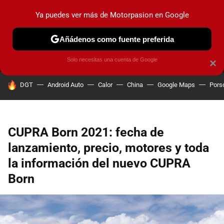
Ya puedes ver más de Motorpasion en Google
MENÚ
NUEVO
Añádenos como fuente preferida
PRUEBAS
COCHES ELÉCTRICOS
OBSERVATORIO
F1
Solo necesitas una cuenta de Google
×
HOY SE HABLA DE
DGT
Android Auto
Calor
China
Google Maps
Pors
CUPRA Born 2021: fecha de
lanzamiento, precio, motores y toda
la información del nuevo CUPRA
Born