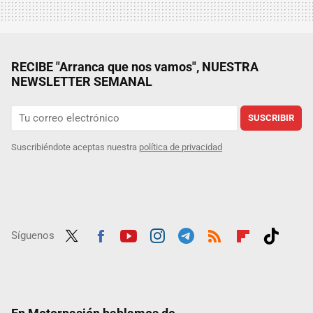
RECIBE "Arranca que nos vamos", NUESTRA
NEWSLETTER SEMANAL
SUSCRIBIR
Suscribiéndote aceptas nuestra
política de privacidad
Síguenos
Twit
Fac
Yout
Inst
Tele
RSS
Flip
Tikt
ter
ebo
ube
agra
gra
boar
ok
ok
m
m
d