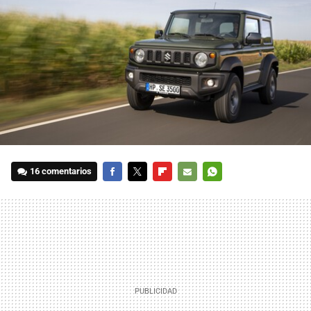
16 comentarios
FACEBOOK
TWITTER
FLIPBOARD
E-
WHATSAPP
MAIL