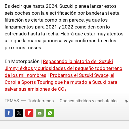
Es decir que hasta 2024, Suzuki planea lanzar estos
seis coches con la electrificación por bandera si esta
filtración es cierta como bien parece, ya que los
lanzamientos para 2021 y 2022 coinciden con lo
estrenado hasta la fecha. Habrá que estar muy atentos
a lo que la marca japonesa vaya confirmando en los
próximos meses.
En Motorpasión |
Repasando la historia del Suzuki
Jimny: éxitos y curiosidades del pequeño todo terreno
de los mil nombres
|
Probamos el Suzuki Swace, el
Corolla Sports Touring que ha mutado a Suzuki para
salvar sus emisiones de CO₂
TEMAS
Todoterrenos
Coches híbridos y enchufables
FACEBOOK
TWITTER
FLIPBOARD
E-
WHATSAPP
MAIL