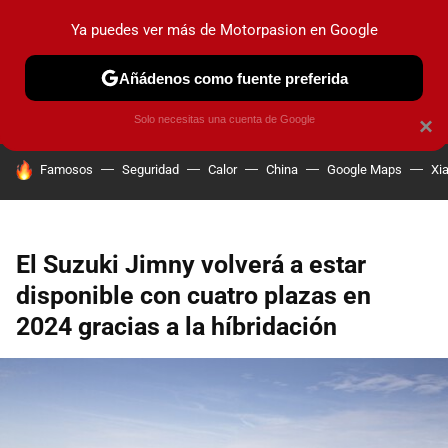
Ya puedes ver más de Motorpasion en Google
PRUEBAS
COCHES ELÉCTRICOS
OBSERVATORIO
F1
Añádenos como fuente preferida
Solo necesitas una cuenta de Google
×
HOY SE HABLA DE
Famosos
Seguridad
Calor
China
Google Maps
Xi
El Suzuki Jimny volverá a estar
disponible con cuatro plazas en
2024 gracias a la híbridación