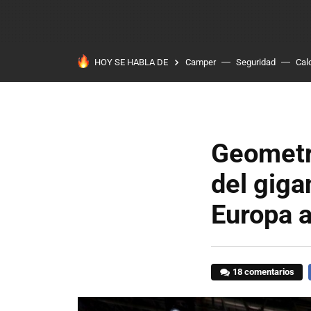
HOY SE HABLA DE
Camper
Seguridad
Cal
Geometry
del giga
Europa a
18 comentarios