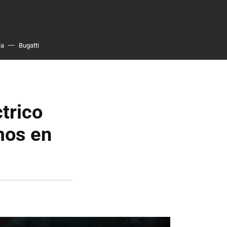
ia
Bugatti
trico
mos en