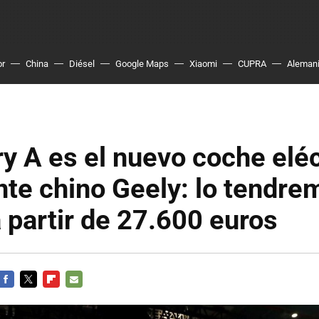
or
China
Diésel
Google Maps
Xiaomi
CUPRA
Aleman
 A es el nuevo coche eléc
nte chino Geely: lo tendre
 partir de 27.600 euros
FACEBOOK
TWITTER
FLIPBOARD
E-
MAIL