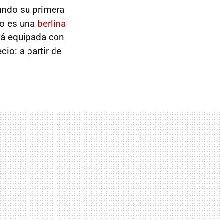
undo su primera
lo es una
berlina
rá equipada con
ecio: a partir de