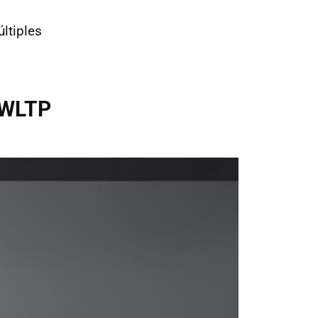
ltiples
 WLTP