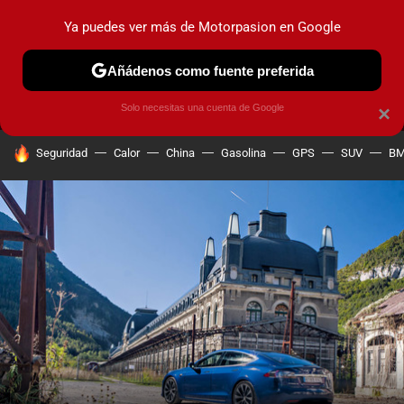
Ya puedes ver más de Motorpasion en Google
MENÚ
NUEVO
Añádenos como fuente preferida
PRUEBAS
COCHES ELÉCTRICOS
OBSERVATORIO
F1
Solo necesitas una cuenta de Google
×
HOY SE HABLA DE
Seguridad
Calor
China
Gasolina
GPS
SUV
B