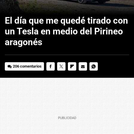
El día que me quedé tirado con
un Tesla en medio del Pirineo
aragonés
206 comentarios
FACEBOOK
TWITTER
FLIPBOARD
E-
WHATSAPP
MAIL