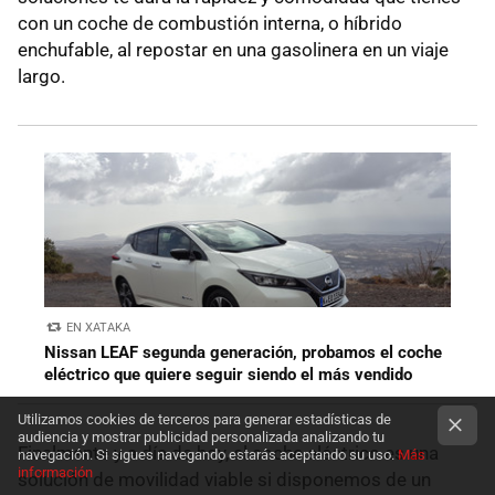
con un coche de combustión interna, o híbrido
enchufable, al repostar en una gasolinera en un viaje
largo.
EN XATAKA
Nissan LEAF segunda generación, probamos el coche
eléctrico que quiere seguir siendo el más vendido
Utilizamos cookies de terceros para generar estadísticas de
audiencia y mostrar publicidad personalizada analizando tu
Finalmente y a día de hoy, el coche eléctrico es una
navegación. Si sigues navegando estarás aceptando su uso.
Más
información
solución de movilidad viable si disponemos de un