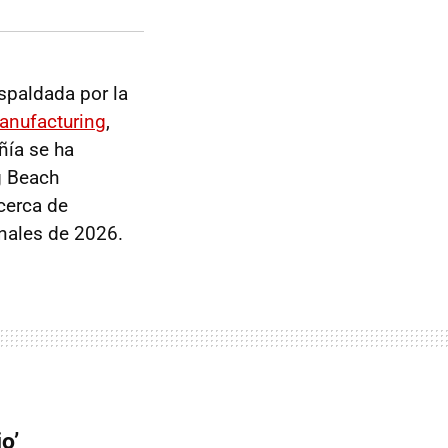
espaldada por la
anufacturing
,
ñía se ha
g Beach
cerca de
inales de 2026.
o’