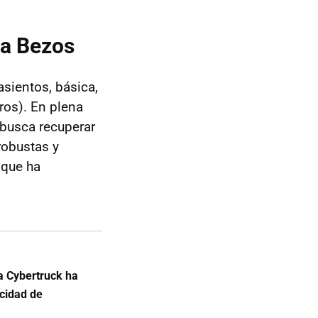
na Bezos
asientos, básica,
ros). En plena
 busca recuperar
robustas y
 que ha
la Cybertruck ha
acidad de