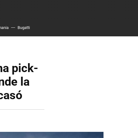
mania
Bugatti
na pick-
nde la
acasó