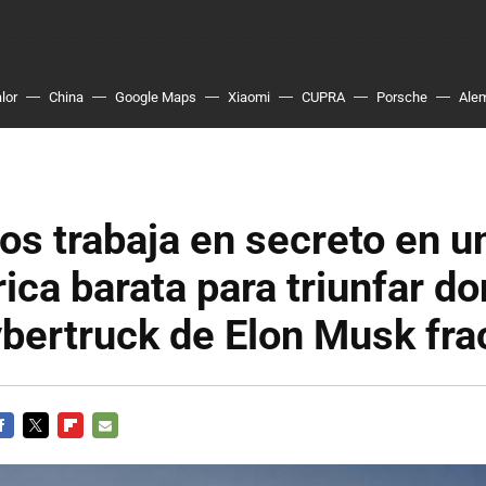
lor
China
Google Maps
Xiaomi
CUPRA
Porsche
Ale
os trabaja en secreto en u
rica barata para triunfar do
bertruck de Elon Musk fr
ACEBOOK
TWITTER
FLIPBOARD
E-
MAIL