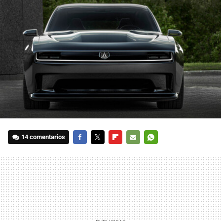
14 comentarios
FACEBOOK
TWITTER
FLIPBOARD
E-
WHATSAPP
MAIL