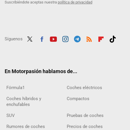
Suscribiéndote aceptas nuestra
política de privacidad
Síguenos
Twit
Fac
Yout
Inst
Tele
RSS
Flip
Tikt
ter
ebo
ube
agra
gra
boar
ok
ok
m
m
d
En Motorpasión hablamos de...
Fórmula1
Coches eléctricos
Coches híbridos y
Compactos
enchufables
SUV
Pruebas de coches
Rumores de coches
Precios de coches