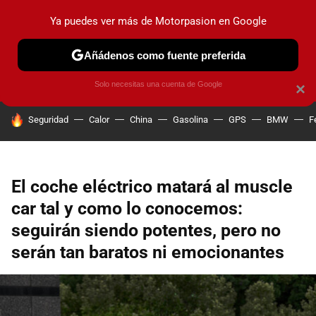
Ya puedes ver más de Motorpasion en Google
PRUEBAS
COCHES ELÉCTRICOS
OBSERVATORIO
F1
Añádenos como fuente preferida
Solo necesitas una cuenta de Google
×
HOY SE HABLA DE
Seguridad
Calor
China
Gasolina
GPS
BMW
F
El coche eléctrico matará al muscle
car tal y como lo conocemos:
seguirán siendo potentes, pero no
serán tan baratos ni emocionantes