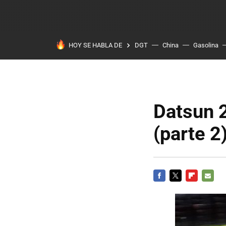
HOY SE HABLA DE
DGT
China
Gasolina
Datsun 2
(parte 2
FACEBOOK
TWITTER
FLIPBOARD
E-
MAIL