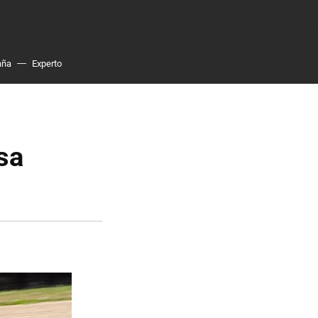
aña
Experto
sa