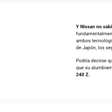
Y Nissan no sab
fundamentalment
ambos tecnológi
de Japón, los se
Podría decirse qu
que su alumbrami
240 Z.