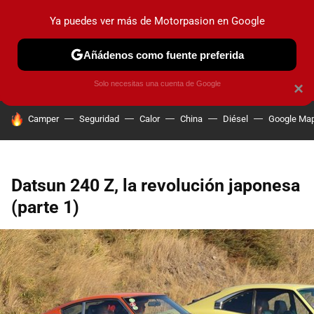
Ya puedes ver más de Motorpasion en Google
PRUEBAS
COCHES ELÉCTRICOS
OBSERVATORIO
F1
Añádenos como fuente preferida
Solo necesitas una cuenta de Google
×
HOY SE HABLA DE
Camper
Seguridad
Calor
China
Diésel
Google Ma
Datsun 240 Z, la revolución japonesa
(parte 1)