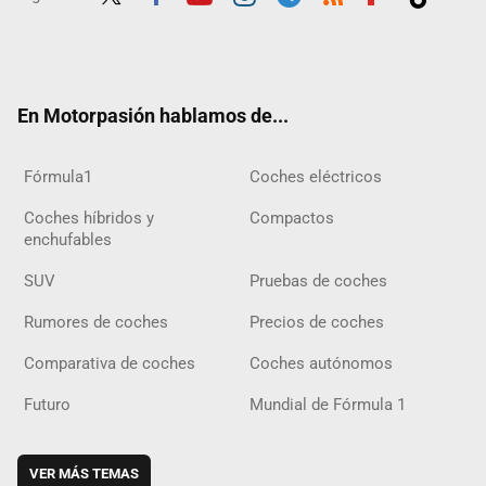
Twit
Fac
Yout
Inst
Tele
RSS
Flip
Tikt
ter
ebo
ube
agra
gra
boar
ok
ok
m
m
d
En Motorpasión hablamos de...
Fórmula1
Coches eléctricos
Coches híbridos y
Compactos
enchufables
SUV
Pruebas de coches
Rumores de coches
Precios de coches
Comparativa de coches
Coches autónomos
Futuro
Mundial de Fórmula 1
VER MÁS TEMAS