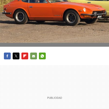
FACEBOOK
TWITTER
FLIPBOARD
E-
WHATSAPP
MAIL