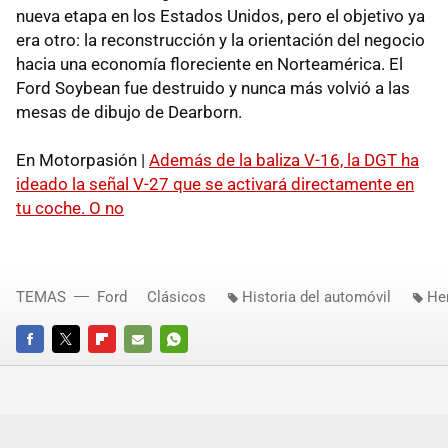
nueva etapa en los Estados Unidos, pero el objetivo ya
era otro: la reconstrucción y la orientación del negocio
hacia una economía floreciente en Norteamérica. El
Ford Soybean fue destruido y nunca más volvió a las
mesas de dibujo de Dearborn.
En Motorpasión |
Además de la baliza V-16, la DGT ha
ideado la señal V-27 que se activará directamente en
tu coche. O no
TEMAS
Ford
Clásicos
Historia del automóvil
He
FACEBOOK
TWITTER
FLIPBOARD
E-
WHATSAPP
MAIL