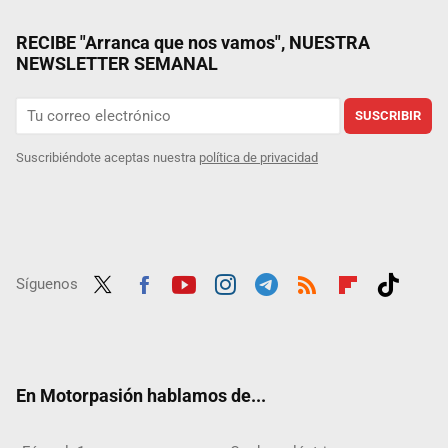
RECIBE "Arranca que nos vamos", NUESTRA
NEWSLETTER SEMANAL
SUSCRIBIR
Suscribiéndote aceptas nuestra
política de privacidad
Síguenos
Twit
Fac
Yout
Inst
Tele
RSS
Flip
Tikt
ter
ebo
ube
agra
gra
boar
ok
ok
m
m
d
En Motorpasión hablamos de...