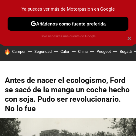
Ya puedes ver más de Motorpasion en Google
PRUEBAS
COCHES ELÉCTRICOS
OBSERVATORIO
F1
Añádenos como fuente preferida
Solo necesitas una cuenta de Google
×
HOY SE HABLA DE
Camper
Seguridad
Calor
China
Peugeot
Bugatti
Antes de nacer el ecologismo, Ford
se sacó de la manga un coche hecho
con soja. Pudo ser revolucionario.
No lo fue