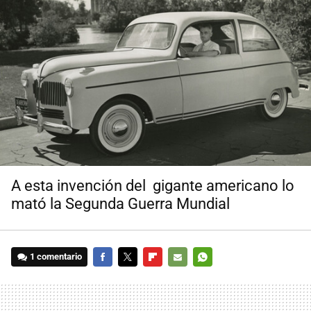
A esta invención del gigante americano lo
mató la Segunda Guerra Mundial
1 comentario
FACEBOOK
TWITTER
FLIPBOARD
E-
WHATSAPP
MAIL