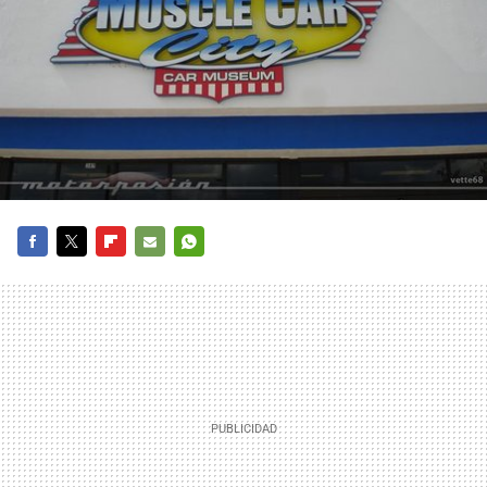
FACEBOOK
TWITTER
FLIPBOARD
E-
WHATSAPP
MAIL