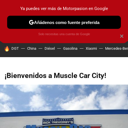
Ya puedes ver más de Motorpasion en Google
PRUEBAS
COCHES ELÉCTRICOS
OBSERVATORIO
F1
Añádenos como fuente preferida
Solo necesitas una cuenta de Google
×
HOY SE HABLA DE
DGT
China
Diésel
Gasolina
Xiaomi
Mercedes-Be
¡Bienvenidos a Muscle Car City!