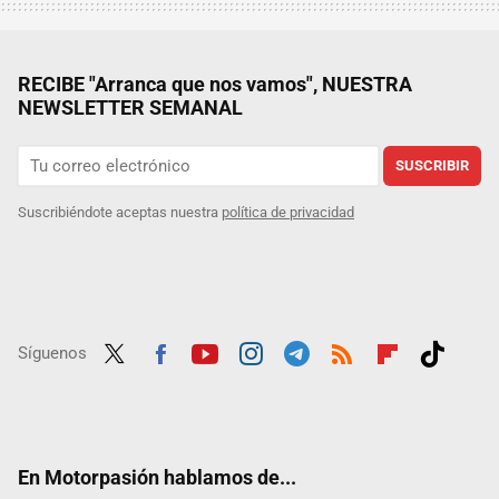
RECIBE "Arranca que nos vamos", NUESTRA
NEWSLETTER SEMANAL
SUSCRIBIR
Suscribiéndote aceptas nuestra
política de privacidad
Síguenos
Twit
Fac
Yout
Inst
Tele
RSS
Flip
Tikt
ter
ebo
ube
agra
gra
boar
ok
ok
m
m
d
En Motorpasión hablamos de...