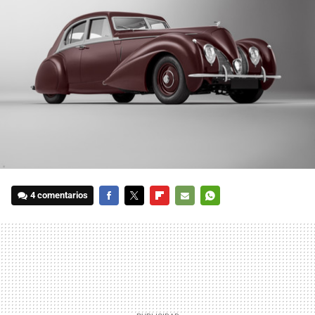
4 comentarios
FACEBOOK
TWITTER
FLIPBOARD
E-
WHATSAPP
MAIL