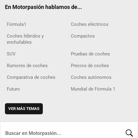
ok
m
m
d
En Motorpasión hablamos de...
Fórmula1
Coches eléctricos
Coches híbridos y
Compactos
enchufables
SUV
Pruebas de coches
Rumores de coches
Precios de coches
Comparativa de coches
Coches autónomos
Futuro
Mundial de Fórmula 1
VER MÁS TEMAS