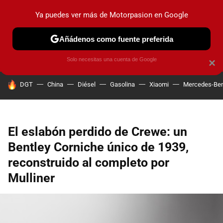
Ya puedes ver más de Motorpasion en Google
PRUEBAS
COCHES ELÉCTRICOS
OBSERVATORIO
F1
Añádenos como fuente preferida
Solo necesitas una cuenta de Google
×
HOY SE HABLA DE
DGT
China
Diésel
Gasolina
Xiaomi
Mercedes-Be
El eslabón perdido de Crewe: un
Bentley Corniche único de 1939,
reconstruido al completo por
Mulliner