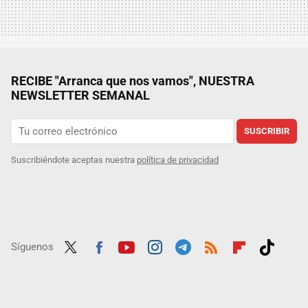
RECIBE "Arranca que nos vamos", NUESTRA
NEWSLETTER SEMANAL
SUSCRIBIR
Suscribiéndote aceptas nuestra
política de privacidad
Síguenos
Twit
Fac
Yout
Inst
Tele
RSS
Flip
Tikt
ter
ebo
ube
agra
gra
boar
ok