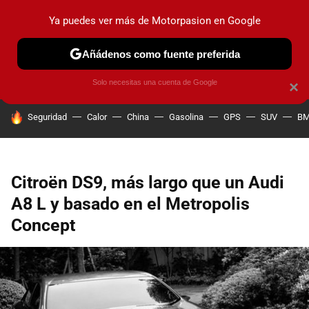
Ya puedes ver más de Motorpasion en Google
PRUEBAS
COCHES ELÉCTRICOS
OBSERVATORIO
F1
Añádenos como fuente preferida
Solo necesitas una cuenta de Google
×
HOY SE HABLA DE
Seguridad
Calor
China
Gasolina
GPS
SUV
B
Citroën DS9, más largo que un Audi
A8 L y basado en el Metropolis
Concept