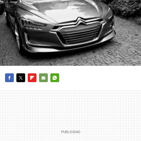
FACEBOOK
TWITTER
FLIPBOARD
E-
WHATSAPP
MAIL