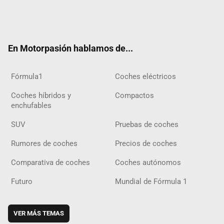
Twit
Fac
Yout
Inst
Tele
RSS
Flip
Tikt
ter
ebo
ube
agra
gra
boar
ok
ok
m
m
d
En Motorpasión hablamos de...
Fórmula1
Coches eléctricos
Coches híbridos y
Compactos
enchufables
SUV
Pruebas de coches
Rumores de coches
Precios de coches
Comparativa de coches
Coches autónomos
Futuro
Mundial de Fórmula 1
VER MÁS TEMAS