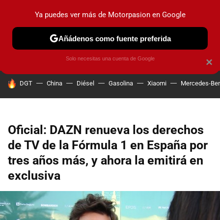
Ya puedes ver más de Motorpasion en Google
PRUEBAS
COCHES ELÉCTRICOS
OBSERVATORIO
F1
Añádenos como fuente preferida
Solo necesitas una cuenta de Google
×
HOY SE HABLA DE
DGT
China
Diésel
Gasolina
Xiaomi
Mercedes-Be
Oficial: DAZN renueva los derechos
de TV de la Fórmula 1 en España por
tres años más, y ahora la emitirá en
exclusiva