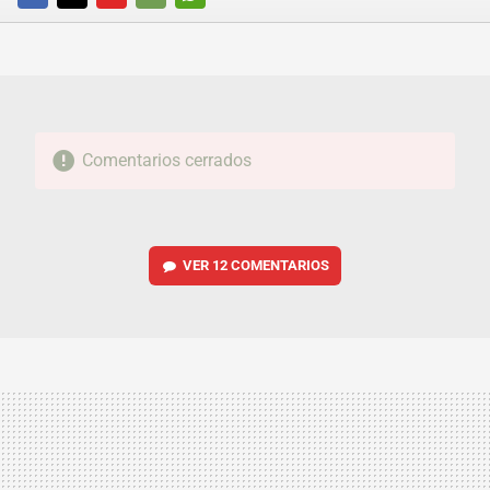
FACEBOOK
TWITTER
FLIPBOARD
E-
WHATSAPP
MAIL
Comentarios cerrados
VER
12 COMENTARIOS