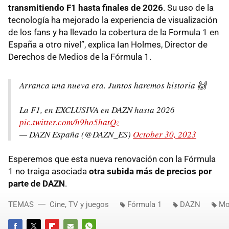
transmitiendo F1 hasta finales de 2026
. Su uso de la
tecnología ha mejorado la experiencia de visualización
de los fans y ha llevado la cobertura de la Formula 1 en
España a otro nivel”, explica Ian Holmes, Director de
Derechos de Medios de la Fórmula 1.
Arranca una nueva era. Juntos haremos historia 🙌
La F1, en EXCLUSIVA en DAZN hasta 2026
pic.twitter.com/h9ho5hatQz
— DAZN España (@DAZN_ES)
October 30, 2023
Esperemos que esta nueva renovación con la Fórmula
1 no traiga asociada
otra subida más de precios por
parte de DAZN
.
TEMAS
Cine, TV y juegos
Fórmula 1
DAZN
Mo