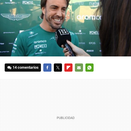
14 comentarios
FACEBOOK
TWITTER
FLIPBOARD
E-
WHATSAPP
MAIL