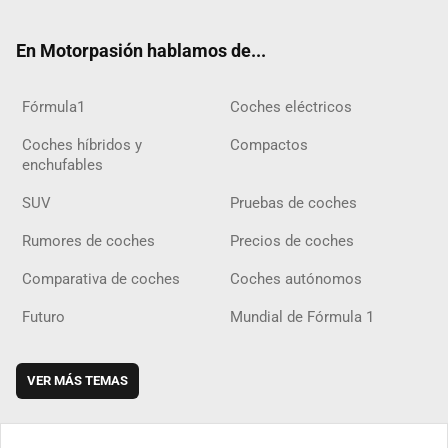
ter
ebo
ube
agra
gra
boar
ok
ok
m
m
d
En Motorpasión hablamos de...
Fórmula1
Coches eléctricos
Coches híbridos y
Compactos
enchufables
SUV
Pruebas de coches
Rumores de coches
Precios de coches
Comparativa de coches
Coches autónomos
Futuro
Mundial de Fórmula 1
VER MÁS TEMAS